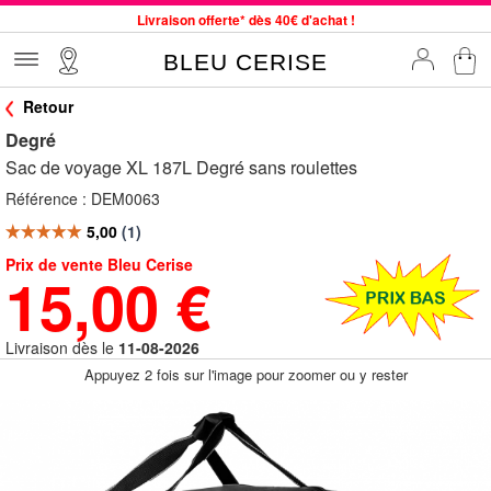
Livraison offerte* dès 40€ d'achat !
Service client à votre écoute au 04 66 35 94 97
BLEU CERISE
Commande avant 12h expédiée le jour même, du lundi au vendredi
Retour
33 magasins en France. Un à proximité de chez vous ?
Degré
Bon shopping chez BLEU CERISE !
Sac de voyage XL 187L Degré sans roulettes
Jusqu'à -75% sur le site du 29/07 au 27/08
Référence :
DEM0063
Samsonite, Delsey, American Tourister, Little Marcel à Prix Bas
Prix de vente Bleu Cerise
15,00 €
Livraison dès le
11-08-2026
Appuyez 2 fois sur l'image pour zoomer ou y rester