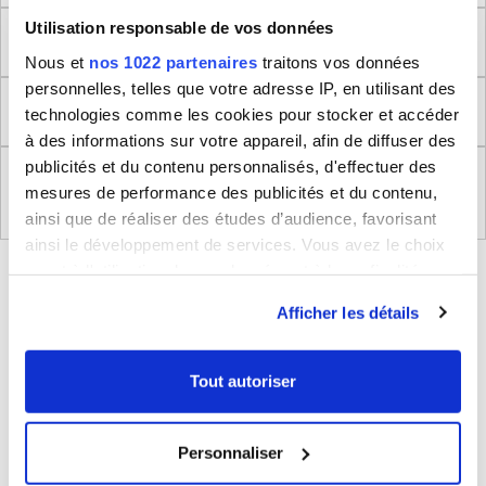
Utilisation responsable de vos données
Dimensions produit
Nous et
nos 1022 partenaires
traitons vos données
personnelles, telles que votre adresse IP, en utilisant des
Retour
technologies comme les cookies pour stocker et accéder
à des informations sur votre appareil, afin de diffuser des
publicités et du contenu personnalisés, d'effectuer des
Règlement (UE) 2023/988 relatifs à la Sécurité
mesures de performance des publicités et du contenu,
Générale des Produits
ainsi que de réaliser des études d’audience, favorisant
ainsi le développement de services. Vous avez le choix
BLEUCERISE VOUS CONSEILLE
quant à l'utilisation de vos données et à leurs finalités.
Vous pouvez modifier ou retirer votre consentement à
Afficher les détails
tout moment en consultant la Déclaration relative aux
cookies ou en cliquant sur l'icône de confidentialité.
Tout autoriser
Si vous le permettez, nous aimerions également :
Collecter des informations sur votre localisation
Personnaliser
géographique qui peuvent être précises à plusieurs
mètres près