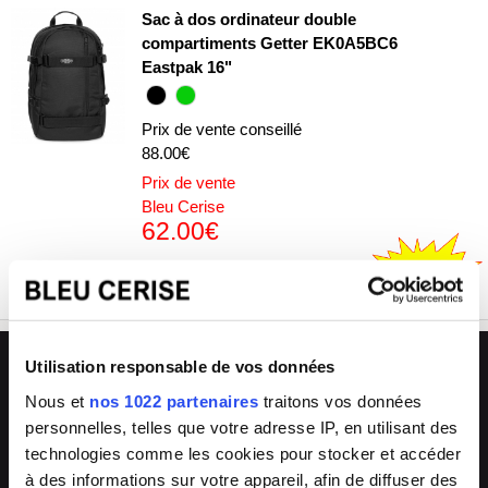
Sac à dos ordinateur double
compartiments Getter EK0A5BC6
Eastpak 16"
Prix de vente conseillé
88.00€
Prix de vente
Bleu Cerise
62.00€
EK0A5BC6
L'avantage Bleu Cerise
Utilisation responsable de vos données
🏪
💬
Nous et
nos 1022 partenaires
traitons vos données
33 magasins
Conseils experts
personnelles, telles que votre adresse IP, en utilisant des
Grand Sud-Est de la France
en boutique & en ligne
technologies comme les cookies pour stocker et accéder
🔧
🔄
à des informations sur votre appareil, afin de diffuser des