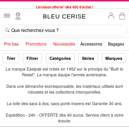
Livraison offerte* dès 40€ d'achat !
Service client à votre écoute au 04 66 35 94 97
BLEU CERISE
Commande avant 12h expédiée le jour même, du lundi au vendredi
33 magasins en France. Un à proximité de chez vous ?
Bon shopping chez BLEU CERISE !
Prix bas
Promotions
Nouveautés
Accessoires
Bagages
Jusqu'à -75% sur le site du 29/07 au 27/08
Samsonite, Delsey, American Tourister, Little Marcel à Prix Bas
Trier
Filtrer
Catégories
Séries
Marques
La marque Eastpak est créée en 1952 sur le principe du "Built to
Resist". La marque équipe l'armée américaine.
Dans une démarche écoresponsable, les matériaux utilisés sont
robustes et les collections intemporelles.
La toile des sacs à dos, sacs porté-travers est Garantie 30 ans.
Expédition - 24h - OFFERTE dès 40 euros. Service client à votre
écoute.