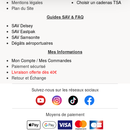
Mentions légales
Choisir un cadenas TSA
la
section « Détails »
. Vous pouvez modifier ou retirer
Plan du Site
votre consentement à tout moment à partir de la
déclaration sur les cookies.
Guides SAV & FAQ
SAV Delsey
Les cookies nous permettent de personnaliser le contenu
SAV Eastpak
SAV Samsonite
et les annonces, d'offrir des fonctionnalités relatives aux
Dégâts aéroportuaires
médias sociaux et d'analyser notre trafic. Nous
partageons également des informations sur l'utilisation de
Mes Informations
notre site avec nos partenaires de médias sociaux, de
Mon Compte / Mes Commandes
publicité et d'analyse, qui peuvent combiner celles-ci
Paiement sécurisé
Livraison offerte dès 40€
avec d'autres informations que vous leur avez fournies
Retour
et
Échange
ou qu'ils ont collectées lors de votre utilisation de leurs
services.
Suivez-nous sur les réseaux sociaux
Moyens de paiement