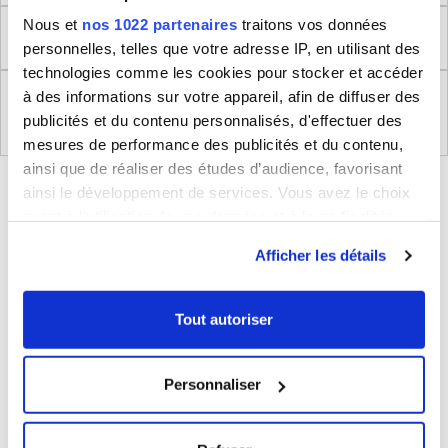
Nous et
nos 1022 partenaires
traitons vos données
Retour
personnelles, telles que votre adresse IP, en utilisant des
technologies comme les cookies pour stocker et accéder
à des informations sur votre appareil, afin de diffuser des
Règlement (UE) 2023/988 relatifs à la Sécurité
publicités et du contenu personnalisés, d'effectuer des
Générale des Produits
mesures de performance des publicités et du contenu,
ainsi que de réaliser des études d’audience, favorisant
BLEUCERISE VOUS CONSEILLE
ainsi le développement de services. Vous avez le choix
quant à l'utilisation de vos données et à leurs finalités.
Vous pouvez modifier ou retirer votre consentement à
Afficher les détails
tout moment en consultant la Déclaration relative aux
cookies ou en cliquant sur l'icône de confidentialité.
Tout autoriser
Si vous le permettez, nous aimerions également :
Collecter des informations sur votre localisation
Personnaliser
géographique qui peuvent être précises à plusieurs
Sac de voyage week-end 23L Bleu Cerise
mètres près
sans roulettes
Identifier votre appareil en l'analysant activement
15€