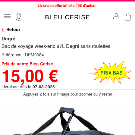
Livraison offerte* dès 40€ d'achat !
Service client à votre écoute au 04 66 35 94 97
BLEU CERISE
Commande avant 12h expédiée le jour même, du lundi au vendredi
Retour
33 magasins en France. Un à proximité de chez vous ?
Degré
Bon shopping chez BLEU CERISE !
Sac de voyage week-end 87L Degré sans roulettes
Jusqu'à -75% sur le site du 29/07 au 27/08
Référence :
DEM0064
Samsonite, Delsey, American Tourister, Little Marcel à Prix Bas
Prix de vente Bleu Cerise
15,00 €
Livraison dès le
07-08-2026
Appuyez 2 fois sur l'image pour zoomer ou y rester