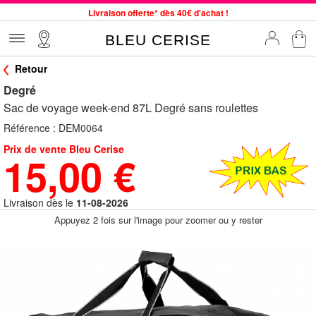
Livraison offerte* dès 40€ d'achat !
Service client à votre écoute au 04 66 35 94 97
BLEU CERISE
Commande avant 12h expédiée le jour même, du lundi au vendredi
Retour
33 magasins en France. Un à proximité de chez vous ?
Degré
Bon shopping chez BLEU CERISE !
Sac de voyage week-end 87L Degré sans roulettes
Jusqu'à -75% sur le site du 29/07 au 27/08
Référence :
DEM0064
Samsonite, Delsey, American Tourister, Little Marcel à Prix Bas
Prix de vente Bleu Cerise
15,00 €
Livraison dès le
11-08-2026
Appuyez 2 fois sur l'image pour zoomer ou y rester