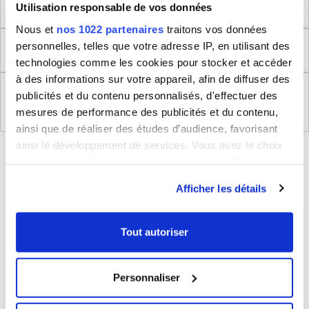
Dimensions produit
Utilisation responsable de vos données
Nous et
nos 1022 partenaires
traitons vos données
personnelles, telles que votre adresse IP, en utilisant des
Retour
technologies comme les cookies pour stocker et accéder
à des informations sur votre appareil, afin de diffuser des
Règlement (UE) 2023/988 relatifs à la Sécurité
publicités et du contenu personnalisés, d'effectuer des
Générale des Produits
mesures de performance des publicités et du contenu,
ainsi que de réaliser des études d’audience, favorisant
ainsi le développement de services. Vous avez le choix
BLEUCERISE VOUS CONSEILLE
quant à l'utilisation de vos données et à leurs finalités.
Vous pouvez modifier ou retirer votre consentement à
Afficher les détails
tout moment en consultant la Déclaration relative aux
cookies ou en cliquant sur l'icône de confidentialité.
Tout autoriser
Si vous le permettez, nous aimerions également :
Collecter des informations sur votre localisation
Personnaliser
géographique qui peuvent être précises à plusieurs
mètres près
Sac de voyage week-end 23L Bleu Cerise