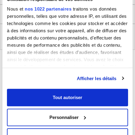
Nous et
nos 1022 partenaires
traitons vos données
Retour
personnelles, telles que votre adresse IP, en utilisant des
technologies comme les cookies pour stocker et accéder
à des informations sur votre appareil, afin de diffuser des
Règlement (UE) 2023/988 relatifs à la Sécurité
publicités et du contenu personnalisés, d'effectuer des
Générale des Produits
mesures de performance des publicités et du contenu,
ainsi que de réaliser des études d’audience, favorisant
BLEUCERISE VOUS CONSEILLE
ainsi le développement de services. Vous avez le choix
quant à l'utilisation de vos données et à leurs finalités.
Vous pouvez modifier ou retirer votre consentement à
Afficher les détails
tout moment en consultant la Déclaration relative aux
cookies ou en cliquant sur l'icône de confidentialité.
Tout autoriser
Si vous le permettez, nous aimerions également :
Collecter des informations sur votre localisation
Personnaliser
géographique qui peuvent être précises à plusieurs
Valise cabine rigide Delsey Beaumont
mètres près
TSA Polypropylène 55cm
Identifier votre appareil en l'analysant activement