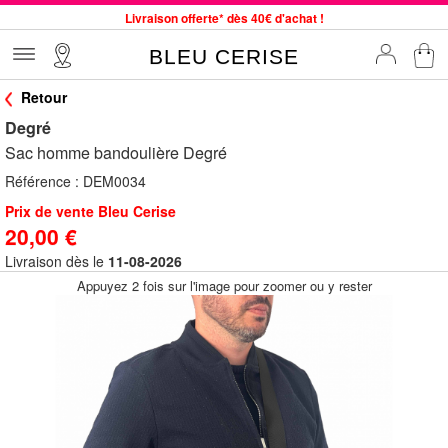
Livraison offerte* dès 40€ d'achat !
Service client à votre écoute au 04 66 35 94 97
BLEU CERISE
Commande avant 12h expédiée le jour même, du lundi au vendredi
Retour
33 magasins en France. Un à proximité de chez vous ?
Degré
Bon shopping chez BLEU CERISE !
Sac homme bandoulière Degré
Jusqu'à -75% sur le site du 29/07 au 27/08
Référence :
DEM0034
Samsonite, Delsey, American Tourister, Little Marcel à Prix Bas
Prix de vente Bleu Cerise
20,00 €
Livraison dès le
11-08-2026
Appuyez 2 fois sur l'image pour zoomer ou y rester