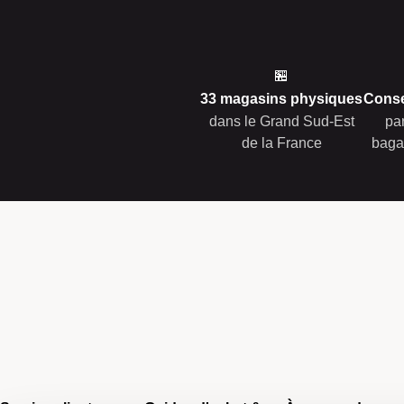
🏪
33 magasins physiques
Conse
dans le Grand Sud-Est
pa
de la France
baga