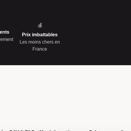
💰
ents
Prix imbattables
èrement
Les moins chers en
France