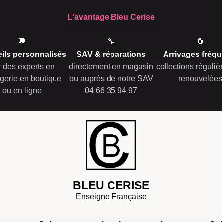
L'avantage Bleu Cerise
💬
🔧
🔄
ils personnalisés
SAV & réparations
Arrivages fréqu
r des experts en
directement en magasin
collections réguli
gerie en boutique
ou auprès de notre SAV
renouvelées
ou en ligne
04 66 35 94 97
BLEU CERISE
Enseigne Française