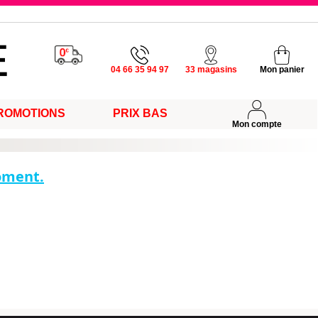
u vendredi
04 66 35 94 97
33 magasins
Mon panier
ROMOTIONS
PRIX BAS
s
Mon compte
moment.