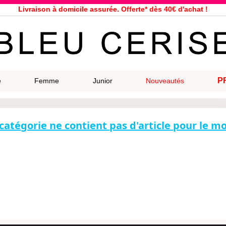
Livraison à domicile assurée. Offerte* dès 40€ d'achat !
Service client à votre écoute au 04 66 35 94 97
n le jour même pour toutes commandes passées avant 12h, du lundi a
33 magasins répartis dans la France. Un à proximité de chez vous ?
Bon shopping chez Bleu Cerise !
Jusqu'à -75% sur la bagagerie du 29/07 au 27/08
P
e
Femme
Junior
Nouveautés
Samsonite, Delsey, American Tourister, Eastpak, Little Marcel à prix ba
catégorie ne contient pas d'article pour le 