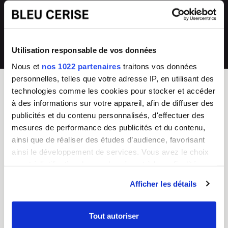
directement en magasin ou auprès de
collections renouvelées
notre SAV 04 66 35 94 97
💰
Prix imbattables
Utilisation responsable de vos données
les moins chers en France
Nous et
nos 1022 partenaires
traitons vos données
personnelles, telles que votre adresse IP, en utilisant des
technologies comme les cookies pour stocker et accéder
à des informations sur votre appareil, afin de diffuser des
BLEU CERISE
publicités et du contenu personnalisés, d'effectuer des
Enseigne Française
mesures de performance des publicités et du contenu,
ainsi que de réaliser des études d’audience, favorisant
Service Client
Guides d'achat & FAQ
ainsi le développement de services. Vous avez le choix
Du lundi au vendredi
Sac Femme
quant à l'utilisation de vos données et à leurs finalités.
8h - 17h
Sac Homme
Vous pouvez modifier ou retirer votre consentement à
Tel :
04 66 35 94 97
Business
Afficher les détails
CGV
Junior/Enfant
tout moment en consultant la Déclaration relative aux
Chiffres clés
Bagagerie
cookies ou en cliquant sur l'icône de confidentialité.
Nos boutiques
Valise
Tout autoriser
Mentions légales
Choisir un cadenas TSA
Si vous le permettez, nous aimerions également :