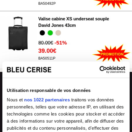
BA50492P
Valise cabine XS underseat souple
David Jones 43cm
-51%
80.00€
39.00€
BA50511P
L'avantage Bleu Cerise
🏪
💬
Utilisation responsable de vos données
33 magasins
Conseils experts
Nous et
nos 1022 partenaires
traitons vos données
Grand Sud-Est de la France
en boutique & en ligne
personnelles, telles que votre adresse IP, en utilisant des
🔧
🔄
technologies comme les cookies pour stocker et accéder
SAV & réparations
Arrivages fréquents
à des informations sur votre appareil, afin de diffuser des
directement en magasin ou auprès de
collections renouvelées
publicités et du contenu personnalisés, d'effectuer des
notre SAV 04 66 35 94 97