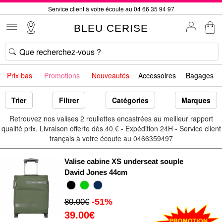
Service client à votre écoute au 04 66 35 94 97
Commande avant 12h expédiée le jour même, du lundi au vendredi
BLEU CERISE
33 magasins en France. Un à proximité de chez vous ?
Bon shopping chez BLEU CERISE !
Jusqu'à -75% sur le site du 29/07 au 27/08
Prix bas
Promotions
Nouveautés
Accessoires
Bagages
Samsonite, Delsey, American Tourister, Little Marcel à Prix Bas
Livraison offerte* dès 40€ d'achat !
Trier
Filtrer
Catégories
Marques
Retrouvez nos valises 2 roullettes encastrées au meilleur rapport
qualité prix. Livraison offerte dès 40 € - Expédition 24H - Service client
français à votre écoute au 0466359497
Valise cabine XS underseat souple
David Jones 44cm
-51%
80.00€
39.00€