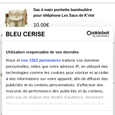
Sac à main pochette bandoulière
pour téléphone Les Sacs de K'rlot
10.00€
K0536
Sac à main pochette bandoulière
Utilisation responsable de vos données
pour téléphone Les Sacs de K'rlot
Nous et
nos 1022 partenaires
traitons vos données
10.00€
personnelles, telles que votre adresse IP, en utilisant des
K0535
technologies comme les cookies pour stocker et accéder
à des informations sur votre appareil, afin de diffuser des
publicités et du contenu personnalisés, d'effectuer des
Sac à main pochette bandoulière
mesures de performance des publicités et du contenu,
pour téléphone Les Sacs de K'rlot
ainsi que de réaliser des études d’audience, favorisant
ainsi le développement de services. Vous avez le choix
10.00€
quant à l'utilisation de vos données et à leurs finalités.
K0534