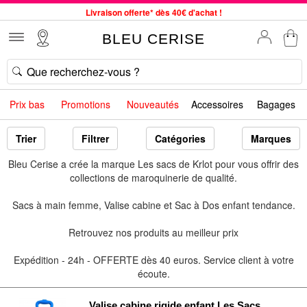
Livraison offerte* dès 40€ d'achat !
Service client à votre écoute au 04 66 35 94 97
BLEU CERISE
Commande avant 12h expédiée le jour même, du lundi au vendredi
33 magasins en France. Un à proximité de chez vous ?
Bon shopping chez BLEU CERISE !
Prix bas
Promotions
Nouveautés
Accessoires
Bagages
Jusqu'à -75% sur le site du 29/07 au 27/08
Samsonite, Delsey, American Tourister, Little Marcel à Prix Bas
Trier
Filtrer
Catégories
Marques
Bleu Cerise a crée la marque Les sacs de Krlot pour vous offrir des
collections de maroquinerie de qualité.
Sacs à main femme, Valise cabine et Sac à Dos enfant tendance.
Retrouvez nos produits au meilleur prix
Expédition - 24h - OFFERTE dès 40 euros. Service client à votre
écoute.
Valise cabine rigide enfant Les Sacs