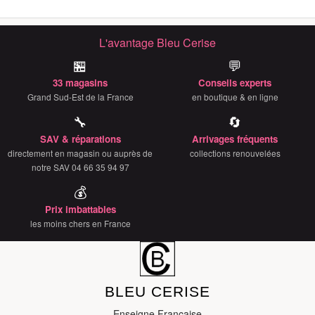
L'avantage Bleu Cerise
🏪
💬
33 magasins
Conseils experts
Grand Sud-Est de la France
en boutique & en ligne
🔧
🔄
SAV & réparations
Arrivages fréquents
directement en magasin ou auprès de
collections renouvelées
notre SAV 04 66 35 94 97
💰
Prix imbattables
les moins chers en France
BLEU CERISE
Enseigne Française