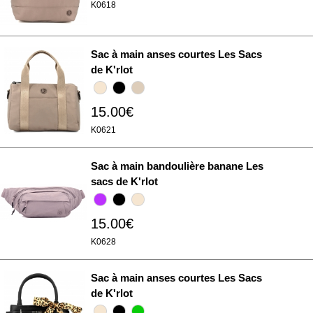
K0618
médias sociaux et d'analyser notre trafic. Nous
partageons également des informations sur l'utilisation de
notre site avec nos partenaires de médias sociaux, de
Sac à main anses courtes Les Sacs
publicité et d'analyse, qui peuvent combiner celles-ci
de K'rlot
avec d'autres informations que vous leur avez fournies
ou qu'ils ont collectées lors de votre utilisation de leurs
15.00€
services.
K0621
Sac à main bandoulière banane Les
sacs de K'rlot
15.00€
K0628
Sac à main anses courtes Les Sacs
de K'rlot