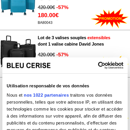
-57%
420.00€
180.00€
BA80043
Lot de 3 valises souples
extensibles
dont 1 valise cabine David Jones
-57%
420.00€
180.00€
BA50643
Lot de 3 valises souples dont 1 valise
Utilisation responsable de vos données
cabine David Jones
Nous et
nos 1022 partenaires
traitons vos données
personnelles, telles que votre adresse IP, en utilisant des
-57%
420.00€
technologies comme les cookies pour stocker et accéder
180.00€
à des informations sur votre appareil, afin de diffuser des
publicités et du contenu personnalisés, d'effectuer des
BA50623
mesures de performance des publicités et du contenu,