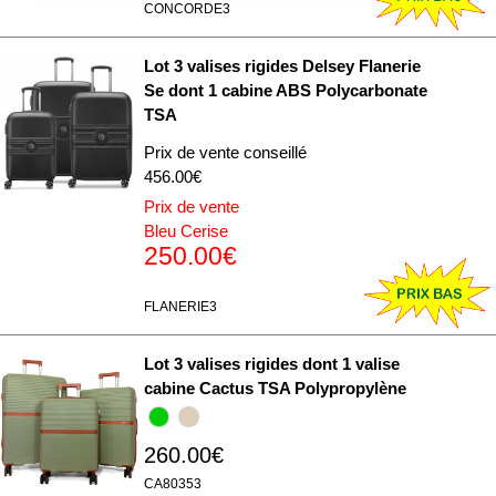
CONCORDE3
déclaration sur les cookies.
Lot 3 valises rigides Delsey Flanerie
Les cookies nous permettent de personnaliser le contenu
Se dont 1 cabine ABS Polycarbonate
et les annonces, d'offrir des fonctionnalités relatives aux
TSA
médias sociaux et d'analyser notre trafic. Nous
partageons également des informations sur l'utilisation de
Prix de vente conseillé
notre site avec nos partenaires de médias sociaux, de
456.00€
publicité et d'analyse, qui peuvent combiner celles-ci
Prix de vente
avec d'autres informations que vous leur avez fournies
Bleu Cerise
250.00€
ou qu'ils ont collectées lors de votre utilisation de leurs
services.
FLANERIE3
Lot 3 valises rigides dont 1 valise
cabine Cactus TSA Polypropylène
260.00€
CA80353