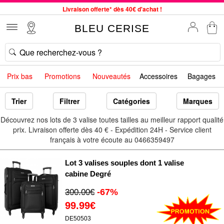
Livraison offerte* dès 40€ d'achat !
Service client à votre écoute au 04 66 35 94 97
BLEU CERISE
Commande avant 12h expédiée le jour même, du lundi au vendredi
33 magasins en France. Un à proximité de chez vous ?
Bon shopping chez BLEU CERISE !
Prix bas
Promotions
Nouveautés
Accessoires
Bagages
Jusqu'à -75% sur le site du 29/07 au 27/08
Samsonite, Delsey, American Tourister, Little Marcel à Prix Bas
Trier
Filtrer
Catégories
Marques
Découvrez nos lots de 3 valise toutes tailles au meilleur rapport qualité
prix. Livraison offerte dès 40 € - Expédition 24H - Service client
français à votre écoute au 0466359497
Lot 3 valises souples dont 1 valise
cabine Degré
-67%
300.00€
99.99€
DE50503