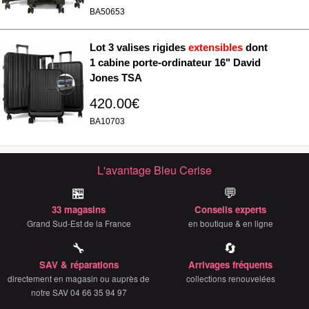
BA50653
Lot 3 valises rigides
extensibles
dont
1 cabine porte-ordinateur 16" David
Jones TSA
420.00€
BA10703
L'avantage Bleu Cerise
🏪
💬
33 magasins
Conseils experts
Grand Sud-Est de la France
en boutique & en ligne
🔧
🔄
SAV & réparations
Arrivages fréquents
directement en magasin ou auprès de
collections renouvelées
notre SAV 04 66 35 94 97