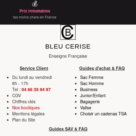
💰
Prix imbattables
les moins chers en France
BLEU CERISE
Enseigne Française
Service Client
Guides d'achat & FAQ
Du lundi au vendredi
Sac Femme
8h - 17h
Sac Homme
Tel :
04 66 35 94 97
Business
CGV
Junior/Enfant
Chiffres clés
Bagagerie
Nos boutiques
Valise
Mentions légales
Choisir un cadenas TSA
Plan du Site
Guides SAV & FAQ