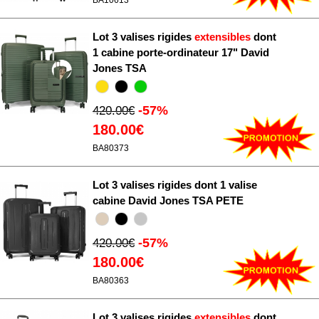
BA10613
Lot 3 valises rigides
extensibles
dont
1 cabine porte-ordinateur 17" David
Jones TSA
-57%
420.00€
180.00€
BA80373
Lot 3 valises rigides dont 1 valise
cabine David Jones TSA PETE
-57%
420.00€
180.00€
BA80363
Lot 3 valises rigides
extensibles
dont