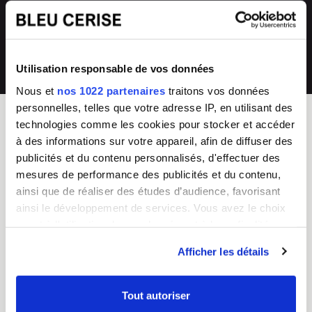
directement en magasin ou auprès de
collections renouvelées
notre SAV 04 66 35 94 97
💰
Prix imbattables
Utilisation responsable de vos données
les moins chers en France
Nous et
nos 1022 partenaires
traitons vos données
personnelles, telles que votre adresse IP, en utilisant des
technologies comme les cookies pour stocker et accéder
à des informations sur votre appareil, afin de diffuser des
BLEU CERISE
publicités et du contenu personnalisés, d'effectuer des
Enseigne Française
mesures de performance des publicités et du contenu,
ainsi que de réaliser des études d’audience, favorisant
Service Client
Guides d'achat & FAQ
ainsi le développement de services. Vous avez le choix
Du lundi au vendredi
Sac Femme
quant à l'utilisation de vos données et à leurs finalités.
8h - 17h
Sac Homme
Vous pouvez modifier ou retirer votre consentement à
Tel :
04 66 35 94 97
Business
Afficher les détails
CGV
Junior/Enfant
tout moment en consultant la Déclaration relative aux
Chiffres clés
Bagagerie
cookies ou en cliquant sur l'icône de confidentialité.
Nos boutiques
Valise
Tout autoriser
Mentions légales
Choisir un cadenas TSA
Si vous le permettez, nous aimerions également :