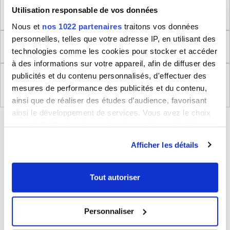
Utilisation responsable de vos données
Dimensions produit
Nous et
nos 1022 partenaires
traitons vos données
personnelles, telles que votre adresse IP, en utilisant des
Retour
technologies comme les cookies pour stocker et accéder
à des informations sur votre appareil, afin de diffuser des
publicités et du contenu personnalisés, d'effectuer des
Règlement (UE) 2023/988 relatifs à la Sécurité
mesures de performance des publicités et du contenu,
Générale des Produits
ainsi que de réaliser des études d’audience, favorisant
ainsi le développement de services. Vous avez le choix
BLEUCERISE VOUS CONSEILLE
quant à l'utilisation de vos données et à leurs finalités.
Vous pouvez modifier ou retirer votre consentement à
Afficher les détails
tout moment en consultant la Déclaration relative aux
cookies ou en cliquant sur l'icône de confidentialité.
Tout autoriser
Si vous le permettez, nous aimerions également :
Collecter des informations sur votre localisation
Personnaliser
géographique qui peuvent être précises à plusieurs
mètres près