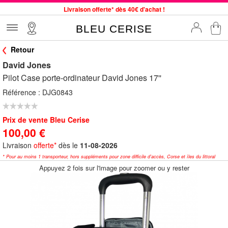
Livraison offerte* dès 40€ d'achat !
Service client à votre écoute au 04 66 35 94 97
BLEU CERISE
Commande avant 12h expédiée le jour même, du lundi au vendredi
Retour
33 magasins en France. Un à proximité de chez vous ?
David Jones
Bon shopping chez BLEU CERISE !
Pilot Case porte-ordinateur David Jones 17''
Jusqu'à -75% sur le site du 29/07 au 27/08
Référence :
DJG0843
Samsonite, Delsey, American Tourister, Little Marcel à Prix Bas
Prix de vente Bleu Cerise
100,00 €
Livraison
offerte*
dès le
11-08-2026
* Pour au moins 1 transporteur, hors suppléments pour zone difficile d'accès, Corse et îles du littoral
Appuyez 2 fois sur l'image pour zoomer ou y rester