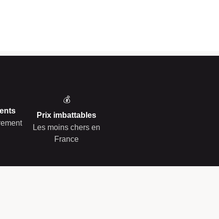
💰
ents
Prix imbattables
èrement
Les moins chers en
France