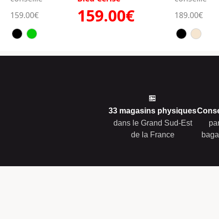
159.00€
159.00€
189.00€
🏪
33 magasins physiques
Conse
dans le Grand Sud-Est
pa
de la France
baga