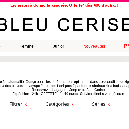
Livraison à domicile assurée. Offerte* dès 40€ d'achat !
Service client à votre écoute au 04 66 35 94 97
n le jour même pour toutes commandes passées avant 12h, du lundi a
33 magasins répartis dans la France. Un à proximité de chez vous ?
Bon shopping chez Bleu Cerise !
Jusqu'à -75% sur la bagagerie du 29/07 au 27/08
P
e
Femme
Junior
Nouveautés
Samsonite, Delsey, American Tourister, Eastpak, Little Marcel à prix ba
e fonctionnalité. Conçu pour des performances optimales dans des conditions exigea
 à dos et sacs de voyage Jeep sont fabriqués à partir de matériaux résistants, ada
Retrouvez la bagagerie Jeep chez Bleu Cerise
Expédition - 24h - OFFERTE dès 40 euros- Service client à votre écoute
Filtrer
Catégories
Séries