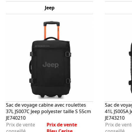
Jeep
Sac de voyage cabine avec roulettes
Sac de voya
37L JS007C Jeep polyester taille S 55cm
41L JS005A J
JE740210
JE743210
Prix de vente
Prix de vente
Prix de vent
conseillé
Bleu Cerise
conseillé