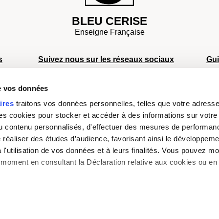
BLEU CERISE
Enseigne Française
s
Suivez nous sur les réseaux sociaux
Gu
S
de vos données
S
s
S
ires
traitons vos données personnelles, telles que votre adresse I
Facebook
Instagram
TikTok
Youtube
D
 cookies pour stocker et accéder à des informations sur votre a
a
Moyens de paiement
sé
 du contenu personnalisés, d'effectuer des mesures de performan
e réaliser des études d’audience, favorisant ainsi le développeme
l'utilisation de vos données et à leurs finalités. Vous pouvez mod
moment en consultant la Déclaration relative aux cookies ou en 
s aimerions également :
avid Jones
Degré
Delsey
Eastpak
Felina Fabiani
Jeep
Les Sacs 
mations sur votre localisation géographique qui peuvent être préc