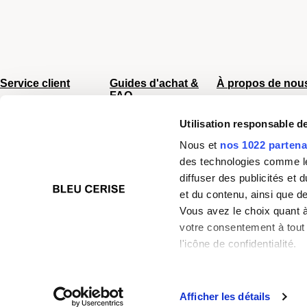
Service client
Guides d'achat &
À propos de nou
FAQ
Du lundi au vendredi
CGV
8h - 17h
Sac Femme
Utilisation responsable 
Chiffres clés
Tel :
04 66 35 94 97
Sac Homme
Mentions légale
Nous et
nos 1022 partena
Nos boutiques
Business
Plan du site
des technologies comme les
Junior/Enfant
Paiement sécuri
diffuser des publicités et
Bagagerie
et du contenu, ainsi que d
Valise
Vous avez le choix quant à 
Choisir un cadenas
votre consentement à tout 
TSA
l'icône de confidentialité.
Si vous le permettez, nou
American Tourister
Beauty Bella
Bleucerise
Cactus
Celiiens
D
TOTEM
Collecter des infor
Afficher les détails