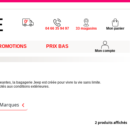
u vendredi
04 66 35 94 97
33 magasins
Mon panier
ROMOTIONS
PRIX BAS
s
Mon compte
ntes, la bagagerie Jeep est créée pour vivre la vie sans limite.
ptés aux conditions extérieures.
Marques
2 produits affichés