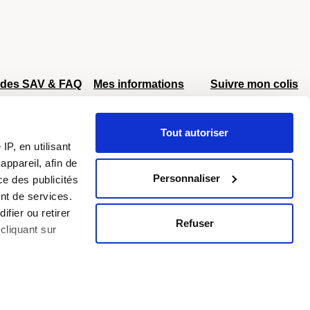
ides SAV & FAQ
Mes informations
Suivre mon colis
AV Delsey
Mon compte
AV Eastpak
Retour et échange
Tout autoriser
AV Samsonite
Livraison offerte
P, en utilisant
Colissimo
DPD
dès 40€
égâts
ppareil, afin de
éroportuaires
Personnaliser
ce des publicités
nt de services.
ifier ou retirer
Refuser
cliquant sur
de Krlot
Little Marcel
Sacs Estelle
Samsonite
Sylvain Lefebvre
Truck
ises à plusieurs