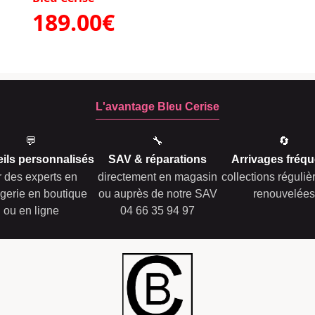
189.00€
L'avantage Bleu Cerise
💬
🔧
🔄
ils personnalisés
SAV & réparations
Arrivages fréqu
r des experts en
directement en magasin
collections réguli
gerie en boutique
ou auprès de notre SAV
renouvelées
ou en ligne
04 66 35 94 97