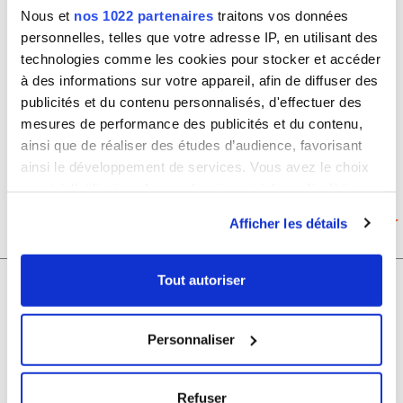
Nous et
nos 1022 partenaires
traitons vos données
Sac à dos scolaire simple
personnelles, telles que votre adresse IP, en utilisant des
compartiment Eastpak EK620 Padded
technologies comme les cookies pour stocker et accéder
Pak'r Glossy
à des informations sur votre appareil, afin de diffuser des
publicités et du contenu personnalisés, d'effectuer des
Prix de vente conseillé
mesures de performance des publicités et du contenu,
55.00€
ainsi que de réaliser des études d’audience, favorisant
Prix de vente
ainsi le développement de services. Vous avez le choix
Bleu Cerise
quant à l'utilisation de vos données et à leurs finalités.
39.00€
Vous pouvez modifier ou retirer votre consentement à
Afficher les détails
tout moment en consultant la Déclaration relative aux
EK620-Glossy
cookies ou en cliquant sur l'icône de confidentialité.
Tout autoriser
Sac à dos scolaire simple
Si vous le permettez, nous aimerions également :
compartiment Eastpak EK620 Padded
Collecter des informations sur votre localisation
Pak'r Uni
Personnaliser
géographique qui peuvent être précises à plusieurs
mètres près
Prix de vente conseillé
Identifier votre appareil en l'analysant activement
55.00€
Refuser