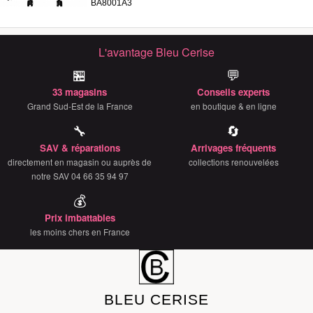
BA8001A3
L'avantage Bleu Cerise
🏪
💬
33 magasins
Conseils experts
Grand Sud-Est de la France
en boutique & en ligne
🔧
🔄
SAV & réparations
Arrivages fréquents
directement en magasin ou auprès de
collections renouvelées
notre SAV 04 66 35 94 97
💰
Prix imbattables
les moins chers en France
BLEU CERISE