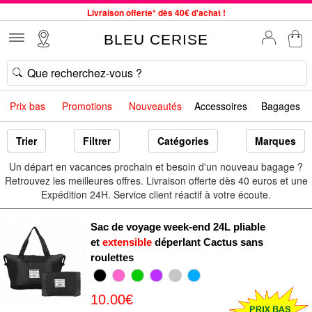
Livraison offerte* dès 40€ d'achat !
Service client à votre écoute au 04 66 35 94 97
BLEU CERISE
Commande avant 12h expédiée le jour même, du lundi au vendredi
33 magasins en France. Un à proximité de chez vous ?
Bon shopping chez BLEU CERISE !
Prix bas
Promotions
Nouveautés
Accessoires
Bagages
Jusqu'à -75% sur le site du 29/07 au 27/08
Samsonite, Delsey, American Tourister, Little Marcel à Prix Bas
Trier
Filtrer
Catégories
Marques
Un départ en vacances prochain et besoin d'un nouveau bagage ?
Retrouvez les meilleures offres. Livraison offerte dès 40 euros et une
Expédition 24H. Service client réactif à votre écoute.
Sac de voyage week-end 24L pliable
et
extensible
déperlant Cactus sans
roulettes
10.00€