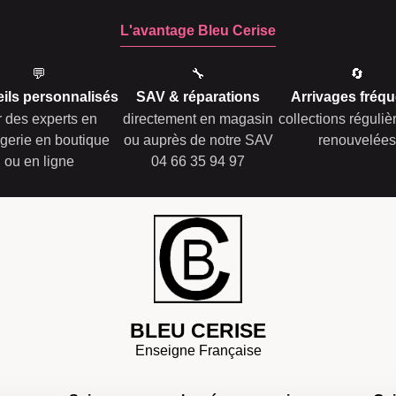
L'avantage Bleu Cerise
💬
🔧
🔄
ils personnalisés
SAV & réparations
Arrivages fréqu
r des experts en
directement en magasin
collections réguli
gerie en boutique
ou auprès de notre SAV
renouvelées
ou en ligne
04 66 35 94 97
BLEU CERISE
Enseigne Française