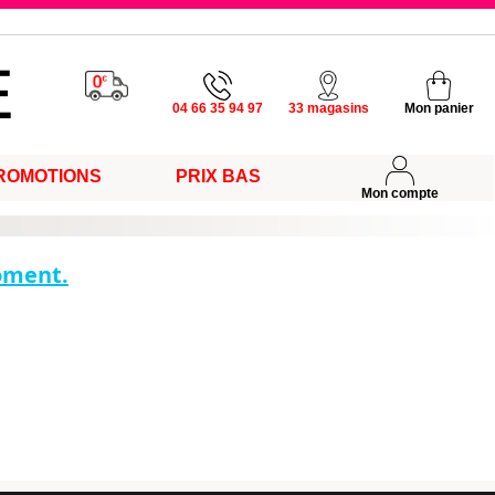
u vendredi
04 66 35 94 97
33 magasins
Mon panier
ROMOTIONS
PRIX BAS
s
Mon compte
moment.