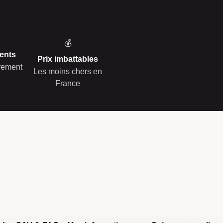
💰
ents
Prix imbattables
èrement
Les moins chers en
France