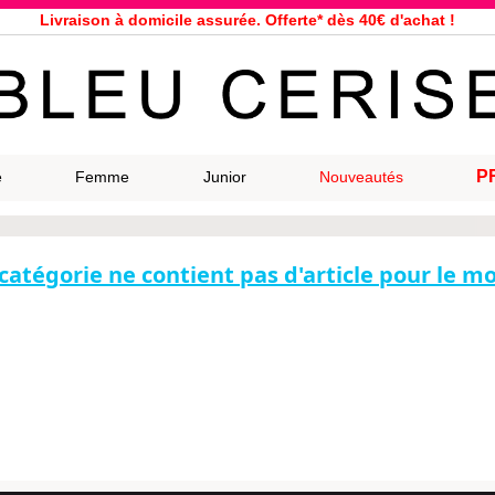
Livraison à domicile assurée. Offerte* dès 40€ d'achat !
Service client à votre écoute au 04 66 35 94 97
n le jour même pour toutes commandes passées avant 12h, du lundi a
33 magasins répartis dans la France. Un à proximité de chez vous ?
Bon shopping chez Bleu Cerise !
Jusqu'à -75% sur la bagagerie du 29/07 au 27/08
P
e
Femme
Junior
Nouveautés
Samsonite, Delsey, American Tourister, Eastpak, Little Marcel à prix ba
catégorie ne contient pas d'article pour le 