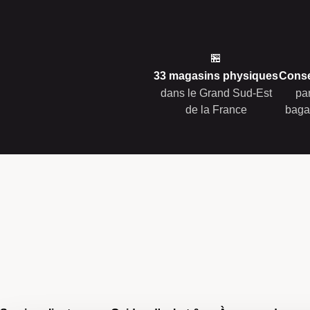
🏪
33 magasins physiques
Conse
dans le Grand Sud-Est
pa
de la France
baga