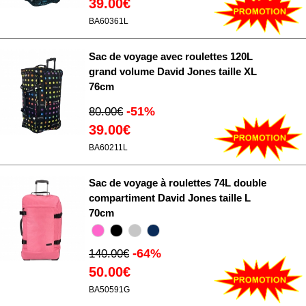
39.00€
BA60361L
Sac de voyage avec roulettes 120L
grand volume David Jones taille XL
76cm
-51%
80.00€
39.00€
BA60211L
Sac de voyage à roulettes 74L double
compartiment David Jones taille L
70cm
-64%
140.00€
50.00€
BA50591G