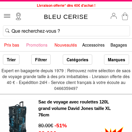
Livraison offerte* dès 40€ d'achat !
Service client à votre écoute au 04 66 35 94 97
BLEU CERISE
Commande avant 12h expédiée le jour même, du lundi au vendredi
33 magasins en France. Un à proximité de chez vous ?
Bon shopping chez BLEU CERISE !
Prix bas
Promotions
Nouveautés
Accessoires
Bagages
Jusqu'à -75% sur le site du 29/07 au 27/08
Samsonite, Delsey, American Tourister, Little Marcel à Prix Bas
Trier
Filtrer
Catégories
Marques
Expert en bagagerie depuis 1979 : Retrouvez notre sélection de sacs
de voyage grande taille à des prix imbattables - Livraison offerte dès
40 € - Expédition 24H - Service client français à votre écoute au
0466359497
Sac de voyage avec roulettes 120L
grand volume David Jones taille XL
76cm
-51%
80.00€