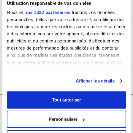
Utilisation responsable de vos données
-50%
150.00€
Nous et
nos 1022 partenaires
traitons vos données
75.00€
personnelles, telles que votre adresse IP, en utilisant des
CA50581G
technologies comme les cookies pour stocker et accéder
à des informations sur votre appareil, afin de diffuser des
Sac de voyage à roulettes 76L double
publicités et du contenu personnalisés, d'effectuer des
compartiment David Jones taille L
mesures de performance des publicités et du contenu,
73cm
ainsi que de réaliser des études d’audience, favorisant
ainsi le développement de services. Vous avez le choix
quant à l'utilisation de vos données et à leurs finalités.
-50%
150.00€
Vous pouvez modifier ou retirer votre consentement à
75.00€
Afficher les détails
tout moment en consultant la Déclaration relative aux
BA60591L
cookies ou en cliquant sur l'icône de confidentialité.
Tout autoriser
Sac de voyage à roulettes 100L
Si vous le permettez, nous aimerions également :
double compartiment David Jones
Collecter des informations sur votre localisation
Taille L 78cm
Personnaliser
géographique qui peuvent être précises à plusieurs
mètres près
-50%