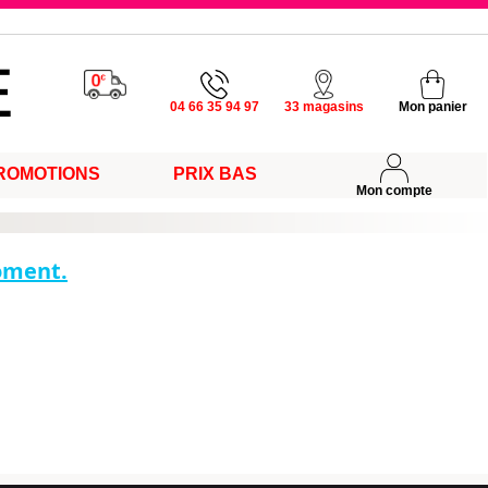
u vendredi
04 66 35 94 97
33 magasins
Mon panier
ROMOTIONS
PRIX BAS
s
Mon compte
moment.