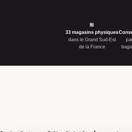
🏪
33 magasins physiques
Conse
dans le Grand Sud-Est
pa
de la France
baga