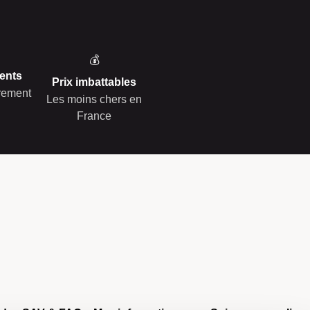
💰
ents
Prix imbattables
èrement
Les moins chers en
France