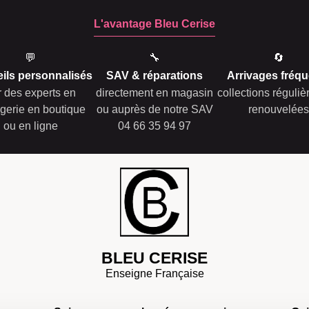
L'avantage Bleu Cerise
💬
🔧
🔄
ils personnalisés
SAV & réparations
Arrivages fréqu
r des experts en
directement en magasin
collections réguli
gerie en boutique
ou auprès de notre SAV
renouvelées
ou en ligne
04 66 35 94 97
BLEU CERISE
Enseigne Française