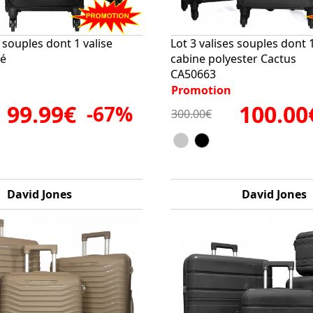
s souples dont 1 valise
Lot 3 valises souples dont 1
ré
cabine polyester Cactus
CA50663
Promotion
99.99€
100.00
-67%
300.00€
David Jones
David Jones