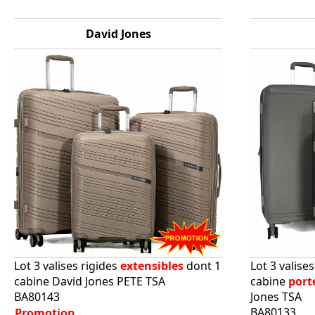
David Jones
Lot 3 valises rigides
extensibles
dont 1
Lot 3 valise
cabine David Jones PETE TSA
cabine
port
BA80143
Jones TSA
BA80133
Promotion