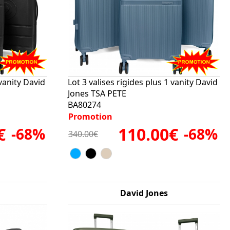
 vanity David
Lot 3 valises rigides plus 1 vanity David
Jones TSA PETE
BA80274
Promotion
€
110.00€
-68%
-68%
340.00€
David Jones