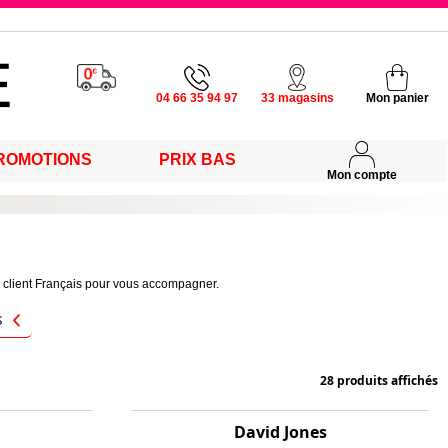
u vendredi
04 66 35 94 97
33 magasins
Mon panier
s
ROMOTIONS
PRIX BAS
Mon compte
ce client Français pour vous accompagner.
s
28 produits affichés
David Jones