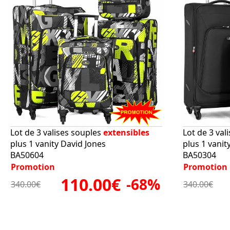
Lot de 3 valises souples
extensibles
Lot de 3 val
plus 1 vanity David Jones
plus 1 vanit
BA50604
BA50304
Promotion
Promotion
110.00€
-68%
340.00€
340.00€