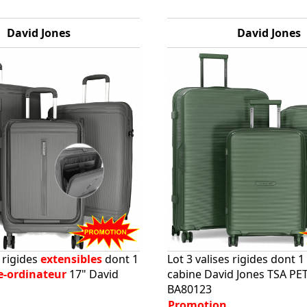
David Jones
David Jones
s rigides
extensibles
dont 1
Lot 3 valises rigides dont 1 
e-ordinateur
17" David
cabine David Jones TSA PE
BA80123
Promotion