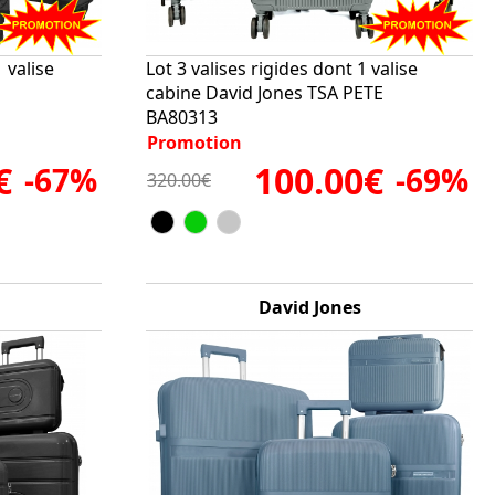
 valise
Lot 3 valises rigides dont 1 valise
cabine David Jones TSA PETE
BA80313
Promotion
€
100.00€
-67%
-69%
320.00€
David Jones