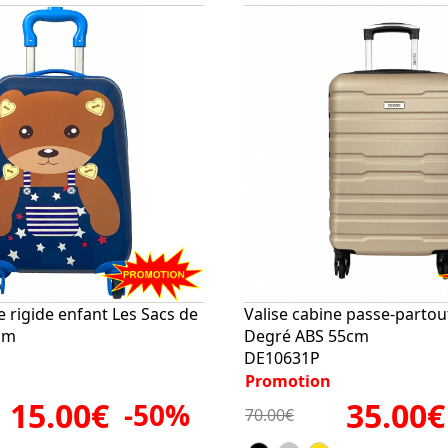
e rigide enfant Les Sacs de
Valise cabine passe-partou
0cm
Degré ABS 55cm
DE10631P
Promotion
15.00€
35.00€
-50%
70.00€