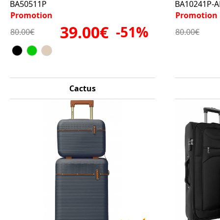
BA50511P
BA10241P-
Promotion
Promotion
39.00€
-51%
80.00€
80.00€
Cactus