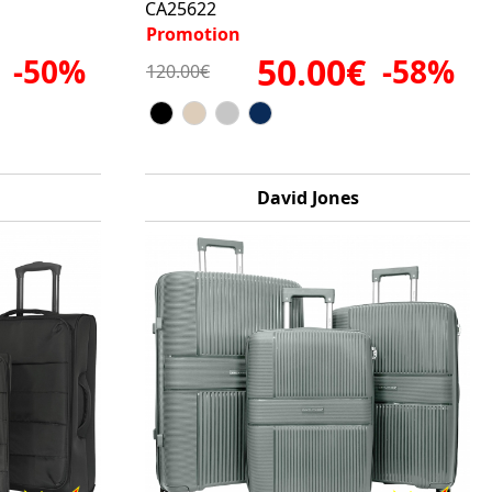
CA25622
Promotion
50.00€
-50%
-58%
120.00€
David Jones