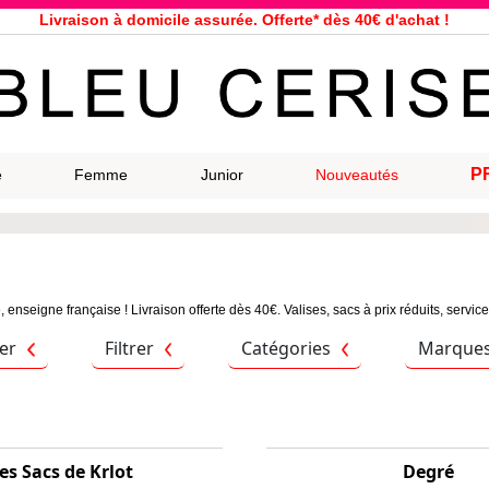
Service client à votre écoute au 04 66 35 94 97
n le jour même pour toutes commandes passées avant 12h, du lundi a
33 magasins répartis dans la France. Un à proximité de chez vous ?
Bon shopping chez Bleu Cerise !
Jusqu'à -75% sur la bagagerie du 29/07 au 27/08
Samsonite, Delsey, American Tourister, Eastpak, Little Marcel à prix ba
P
e
Femme
Junior
Nouveautés
Livraison à domicile assurée. Offerte* dès 40€ d'achat !
 enseigne française ! Livraison offerte dès 40€. Valises, sacs à prix réduits, servi
ier
Filtrer
Catégories
Marque
es Sacs de Krlot
Degré