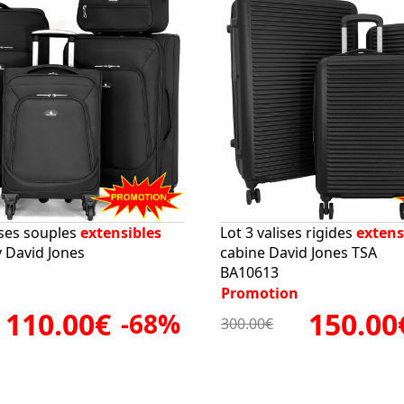
ises souples
extensibles
Lot 3 valises rigides
extens
y David Jones
cabine David Jones TSA
BA10613
Promotion
110.00€
150.00
-68%
300.00€