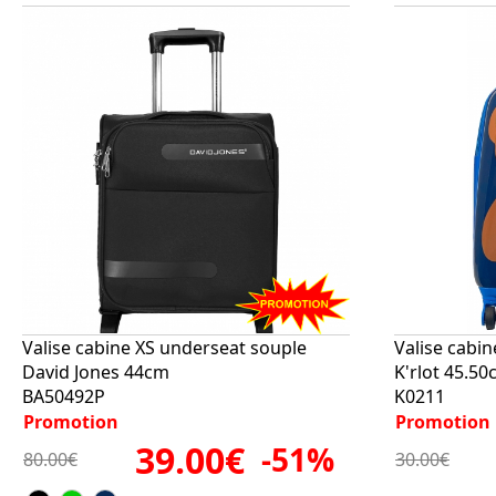
Valise cabine XS underseat souple
Valise cabin
David Jones 44cm
K'rlot 45.5
BA50492P
K0211
Promotion
Promotion
39.00€
-51%
80.00€
30.00€