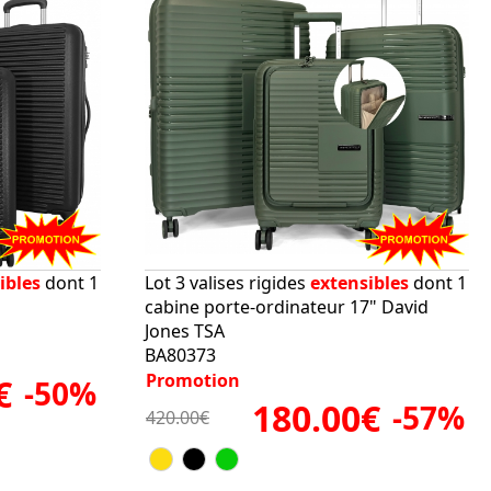
ibles
dont 1
Lot 3 valises rigides
extensibles
dont 1
cabine porte-ordinateur 17" David
Jones TSA
BA80373
Promotion
€
-50%
180.00€
-57%
420.00€