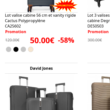
Lot valise cabine 56 cm et vanity rigide
Lot 3 valise
Cactus Polypropylène
cabine Deg
CA25602
DE50503
Promotion
Promotion
50.00€
-58%
120.00€
300.00€
David Jones