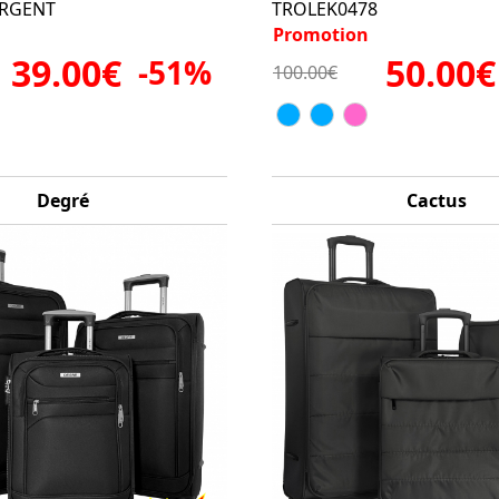
ARGENT
TROLEK0478
Promotion
39.00€
50.00€
-51%
100.00€
Degré
Cactus