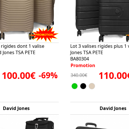
 rigides dont 1 valise
Lot 3 valises rigides plus 1
d Jones TSA PETE
Jones TSA PETE
BA80304
Promotion
100.00€
110.00
-69%
340.00€
David Jones
David Jones