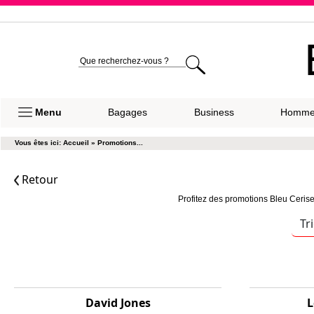
Expéditio
Menu
Bagages
Business
Homm
Vous êtes ici:
Accueil
»
Promotions...
Retour
Profitez des promotions Bleu Cerise,
Tr
David Jones
L