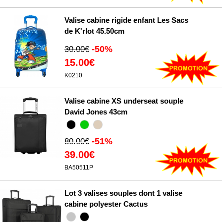
Valise cabine rigide enfant Les Sacs
de K'rlot 45.50cm
-50%
30.00€
15.00€
K0210
Valise cabine XS underseat souple
David Jones 43cm
-51%
80.00€
39.00€
BA50511P
Lot 3 valises souples dont 1 valise
cabine polyester Cactus