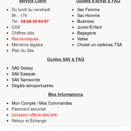
Service Client
Guides d'achat & FAQ
partageons également des informations sur l'utilisation de
Du lundi au vendredi
Sac Femme
notre site avec nos partenaires de médias sociaux, de
8h - 17h
Sac Homme
Tel :
04 66 35 94 97
Business
publicité et d'analyse, qui peuvent combiner celles-ci
CGV
Junior/Enfant
avec d'autres informations que vous leur avez fournies
Chiffres clés
Bagagerie
ou qu'ils ont collectées lors de votre utilisation de leurs
Nos boutiques
Valise
services.
Mentions légales
Choisir un cadenas TSA
Plan du Site
Guides SAV & FAQ
SAV Delsey
SAV Eastpak
SAV Samsonite
Dégâts aéroportuaires
Mes Informations
Mon Compte / Mes Commandes
Paiement sécurisé
Livraison offerte dès 40€
Retour
et
Échange