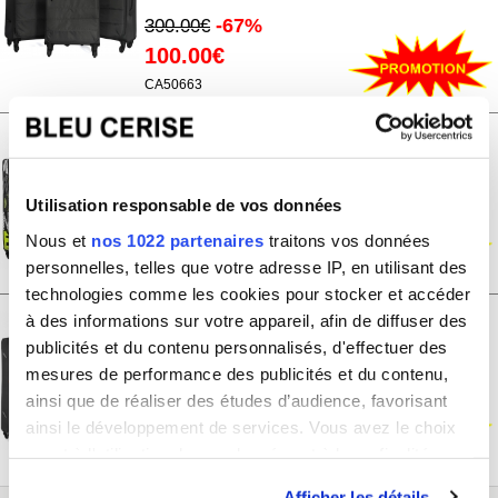
-67%
300.00€
100.00€
CA50663
Lot de 3 valises souples
extensibles
plus 1 vanity David Jones
-68%
Utilisation responsable de vos données
340.00€
110.00€
Nous et
nos 1022 partenaires
traitons vos données
personnelles, telles que votre adresse IP, en utilisant des
BA50604
technologies comme les cookies pour stocker et accéder
à des informations sur votre appareil, afin de diffuser des
Lot de 3 valises souples
extensibles
publicités et du contenu personnalisés, d'effectuer des
plus 1 vanity David Jones
mesures de performance des publicités et du contenu,
-68%
340.00€
ainsi que de réaliser des études d’audience, favorisant
110.00€
ainsi le développement de services. Vous avez le choix
BA50304
quant à l'utilisation de vos données et à leurs finalités.
Vous pouvez modifier ou retirer votre consentement à
Afficher les détails