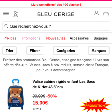
Livraison offerte* dès 40€ d'achat !
Service client à votre écoute au 04 66 35 94 97
BLEU CERISE
Commande avant 12h expédiée le jour même, du lundi au vendredi
33 magasins en France. Un à proximité de chez vous ?
Bon shopping chez BLEU CERISE !
Prix bas
Promotions
Nouveautés
Accessoires
Bagages
Jusqu'à -75% sur le site du 29/07 au 27/08
Samsonite, Delsey, American Tourister, Little Marcel à Prix Bas
Trier
Filtrer
Catégories
Marques
Profitez des promotions Bleu Cerise, enseigne française ! Livraison
offerte dès 40€. Valises, sacs à prix réduits, service client Français
pour vous accompagner.
Valise cabine rigide enfant Les Sacs
de K'rlot 45.50cm
-50%
30.00€
15.00€
K0211