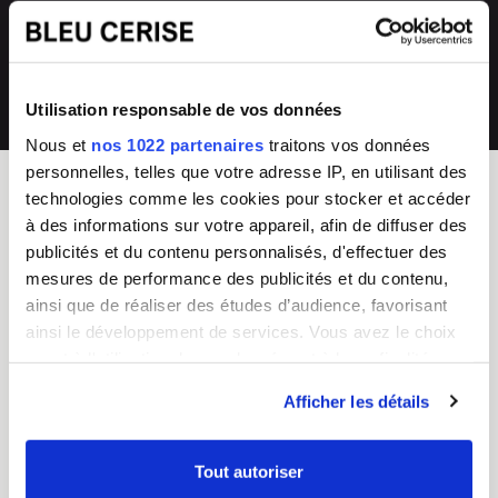
directement en magasin ou auprès de
collections renouvelées
notre SAV 04 66 35 94 97
💰
Prix imbattables
Utilisation responsable de vos données
les moins chers en France
Nous et
nos 1022 partenaires
traitons vos données
personnelles, telles que votre adresse IP, en utilisant des
technologies comme les cookies pour stocker et accéder
à des informations sur votre appareil, afin de diffuser des
BLEU CERISE
publicités et du contenu personnalisés, d'effectuer des
Enseigne Française
mesures de performance des publicités et du contenu,
ainsi que de réaliser des études d’audience, favorisant
Service Client
Guides d'achat & FAQ
ainsi le développement de services. Vous avez le choix
Du lundi au vendredi
Sac Femme
quant à l'utilisation de vos données et à leurs finalités.
8h - 17h
Sac Homme
Vous pouvez modifier ou retirer votre consentement à
Tel :
04 66 35 94 97
Business
Afficher les détails
CGV
Junior/Enfant
tout moment en consultant la Déclaration relative aux
Chiffres clés
Bagagerie
cookies ou en cliquant sur l'icône de confidentialité.
Nos boutiques
Valise
Tout autoriser
Mentions légales
Choisir un cadenas TSA
Si vous le permettez, nous aimerions également :