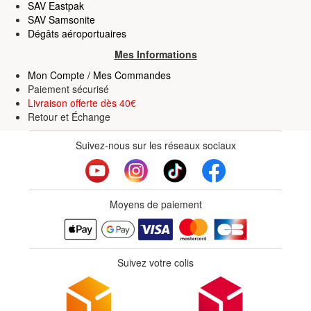
déclaration sur les cookies.
SAV Eastpak
SAV Samsonite
Dégâts aéroportuaires
Les cookies nous permettent de personnaliser le contenu
Mes Informations
et les annonces, d'offrir des fonctionnalités relatives aux
médias sociaux et d'analyser notre trafic. Nous
Mon Compte / Mes Commandes
partageons également des informations sur l'utilisation de
Paiement sécurisé
Livraison offerte dès 40€
notre site avec nos partenaires de médias sociaux, de
Retour
et
Échange
publicité et d'analyse, qui peuvent combiner celles-ci
avec d'autres informations que vous leur avez fournies
Suivez-nous sur les réseaux sociaux
ou qu'ils ont collectées lors de votre utilisation de leurs
services.
Moyens de paiement
Suivez votre colis