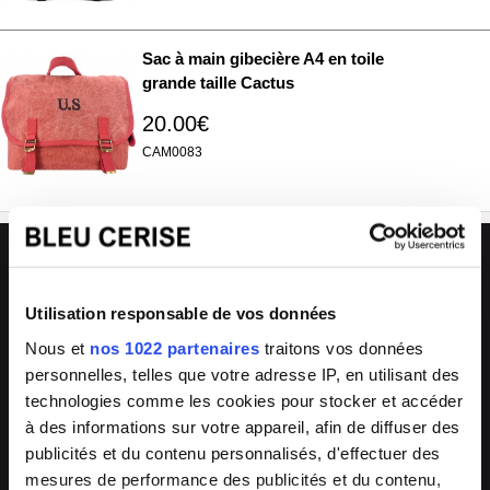
Sac à main gibecière A4 en toile
grande taille Cactus
20.00€
CAM0083
L'avantage Bleu Cerise
🏪
💬
33 magasins
Conseils experts
Utilisation responsable de vos données
Grand Sud-Est de la France
en boutique & en ligne
Nous et
nos 1022 partenaires
traitons vos données
🔧
🔄
personnelles, telles que votre adresse IP, en utilisant des
SAV & réparations
Arrivages fréquents
technologies comme les cookies pour stocker et accéder
directement en magasin ou auprès de
collections renouvelées
à des informations sur votre appareil, afin de diffuser des
notre SAV 04 66 35 94 97
publicités et du contenu personnalisés, d'effectuer des
💰
mesures de performance des publicités et du contenu,