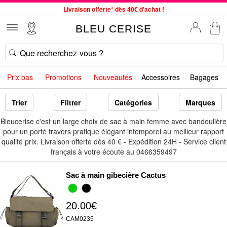
Livraison offerte* dès 40€ d'achat !
Service client à votre écoute au 04 66 35 94 97
BLEU CERISE
Commande avant 12h expédiée le jour même, du lundi au vendredi
33 magasins en France. Un à proximité de chez vous ?
Bon shopping chez BLEU CERISE !
Prix bas
Promotions
Nouveautés
Accessoires
Bagages
Jusqu'à -75% sur le site du 29/07 au 27/08
Samsonite, Delsey, American Tourister, Little Marcel à Prix Bas
Trier
Filtrer
Catégories
Marques
Bleucerise c'est un large choix de sac à main femme avec bandoulière
pour un porté travers pratique élégant intemporel au meilleur rapport
qualité prix. Livraison offerte dès 40 € - Expédition 24H - Service client
français à votre écoute au 0466359497
Sac à main gibecière Cactus
20.00€
CAM0235