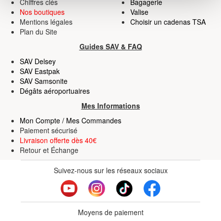
personnelles et définir vos préférences, reportez-vous à
Chiffres clés
Bagagerie
Nos boutiques
Valise
la
section « Détails »
. Vous pouvez modifier ou retirer
Mentions légales
Choisir un cadenas TSA
votre consentement à tout moment à partir de la
Plan du Site
déclaration sur les cookies.
Guides SAV & FAQ
Les cookies nous permettent de personnaliser le contenu
SAV Delsey
SAV Eastpak
et les annonces, d'offrir des fonctionnalités relatives aux
SAV Samsonite
médias sociaux et d'analyser notre trafic. Nous
Dégâts aéroportuaires
partageons également des informations sur l'utilisation de
Mes Informations
notre site avec nos partenaires de médias sociaux, de
publicité et d'analyse, qui peuvent combiner celles-ci
Mon Compte / Mes Commandes
Paiement sécurisé
avec d'autres informations que vous leur avez fournies
Livraison offerte dès 40€
ou qu'ils ont collectées lors de votre utilisation de leurs
Retour
et
Échange
services.
Suivez-nous sur les réseaux sociaux
Moyens de paiement