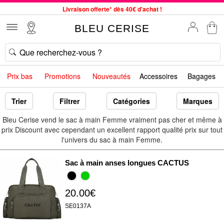
Livraison offerte* dès 40€ d'achat !
Service client à votre écoute au 04 66 35 94 97
BLEU CERISE
Commande avant 12h expédiée le jour même, du lundi au vendredi
33 magasins en France. Un à proximité de chez vous ?
Bon shopping chez BLEU CERISE !
Prix bas
Promotions
Nouveautés
Accessoires
Bagages
Jusqu'à -75% sur le site du 29/07 au 27/08
Samsonite, Delsey, American Tourister, Little Marcel à Prix Bas
Trier
Filtrer
Catégories
Marques
Bleu Cerise vend le sac à main Femme vraiment pas cher et même à
prix Discount avec cependant un excellent rapport qualité prix sur tout
l'univers du sac à main Femme.
Sac à main anses longues CACTUS
20.00€
SE0137A