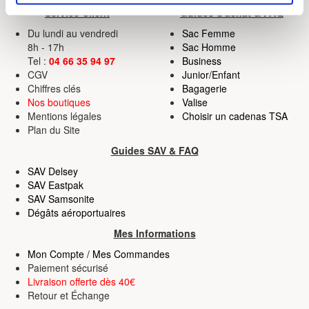
(empreintes digitales).
Service Client
Guides d'achat & FAQ
Pour en savoir plus sur le traitement de vos données
Du lundi au vendredi
Sac Femme
personnelles et définir vos préférences, reportez-vous à
8h - 17h
Sac Homme
Tel :
04 66 35 94 97
Business
la
section « Détails »
. Vous pouvez modifier ou retirer
CGV
Junior/Enfant
votre consentement à tout moment à partir de la
Chiffres clés
Bagagerie
déclaration sur les cookies.
Nos boutiques
Valise
Mentions légales
Choisir un cadenas TSA
Les cookies nous permettent de personnaliser le contenu
Plan du Site
et les annonces, d'offrir des fonctionnalités relatives aux
Guides SAV & FAQ
médias sociaux et d'analyser notre trafic. Nous
SAV Delsey
partageons également des informations sur l'utilisation de
SAV Eastpak
notre site avec nos partenaires de médias sociaux, de
SAV Samsonite
publicité et d'analyse, qui peuvent combiner celles-ci
Dégâts aéroportuaires
avec d'autres informations que vous leur avez fournies
Mes Informations
ou qu'ils ont collectées lors de votre utilisation de leurs
Mon Compte / Mes Commandes
services.
Paiement sécurisé
Livraison offerte dès 40€
Retour
et
Échange