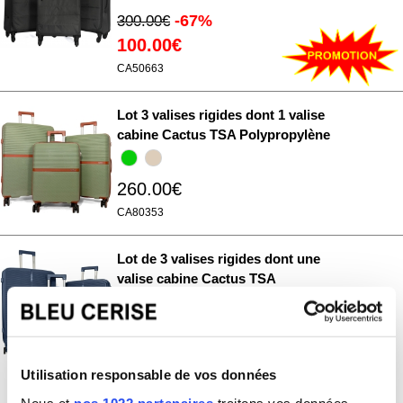
-67%
300.00€
100.00€
CA50663
Lot 3 valises rigides dont 1 valise
cabine Cactus TSA Polypropylène
260.00€
CA80353
Lot de 3 valises rigides dont une
valise cabine Cactus TSA
Polypropylène
320.00€
Utilisation responsable de vos données
CA80343
Nous et
nos 1022 partenaires
traitons vos données