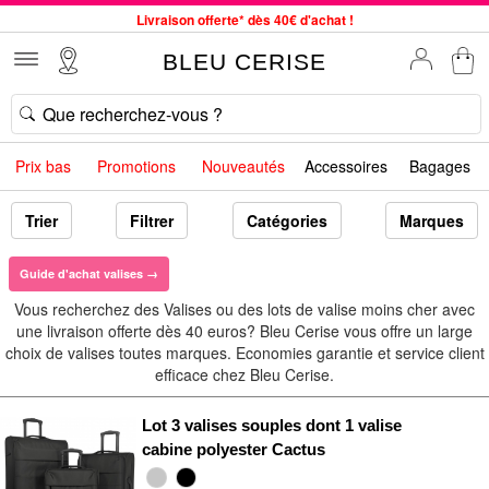
Livraison offerte* dès 40€ d'achat !
Service client à votre écoute au 04 66 35 94 97
BLEU CERISE
Commande avant 12h expédiée le jour même, du lundi au vendredi
33 magasins en France. Un à proximité de chez vous ?
Bon shopping chez BLEU CERISE !
Prix bas
Promotions
Nouveautés
Accessoires
Bagages
Jusqu'à -75% sur le site du 29/07 au 27/08
Samsonite, Delsey, American Tourister, Little Marcel à Prix Bas
Trier
Filtrer
Catégories
Marques
Guide d'achat valises →
Vous recherchez des Valises ou des lots de valise moins cher avec
une livraison offerte dès 40 euros? Bleu Cerise vous offre un large
choix de valises toutes marques. Economies garantie et service client
efficace chez Bleu Cerise.
Lot 3 valises souples dont 1 valise
cabine polyester Cactus