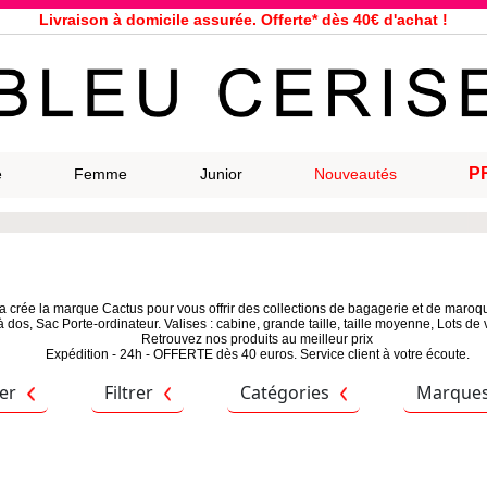
Livraison à domicile assurée. Offerte* dès 40€ d'achat !
Service client à votre écoute au 04 66 35 94 97
n le jour même pour toutes commandes passées avant 12h, du lundi a
33 magasins répartis dans la France. Un à proximité de chez vous ?
Bon shopping chez Bleu Cerise !
Jusqu'à -75% sur la bagagerie du 29/07 au 27/08
P
e
Femme
Junior
Nouveautés
Samsonite, Delsey, American Tourister, Eastpak, Little Marcel à prix ba
a crée la marque Cactus pour vous offrir des collections de bagagerie et de maroqu
os, Sac Porte-ordinateur. Valises : cabine, grande taille, taille moyenne, Lots de 
Retrouvez nos produits au meilleur prix
Expédition - 24h - OFFERTE dès 40 euros. Service client à votre écoute.
ier
Filtrer
Catégories
Marque