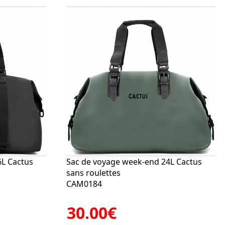
6L Cactus
Sac de voyage week-end 24L Cactus
sans roulettes
CAM0184
30.00€