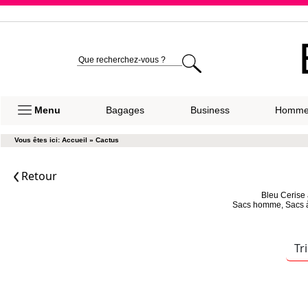
Expéditio
Menu
Bagages
Business
Homm
Vous êtes ici:
Accueil
»
Cactus
Retour
Bleu Cerise 
Sacs homme, Sacs à d
Tr