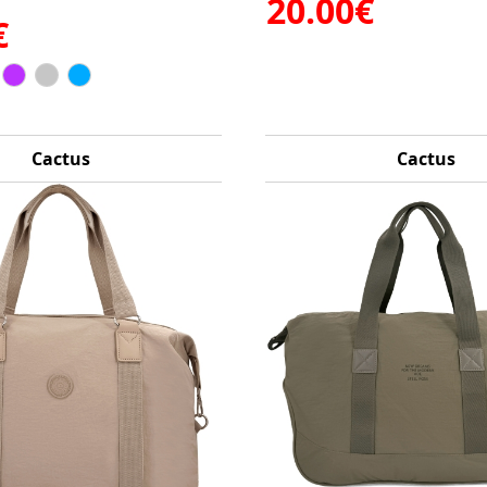
20.00€
€
Cactus
Cactus