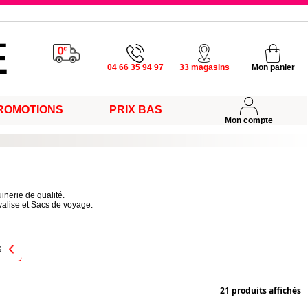
u vendredi
04 66 35 94 97
33 magasins
Mon panier
ROMOTIONS
PRIX BAS
s
Mon compte
inerie de qualité.
valise et Sacs de voyage.
s
21 produits affichés