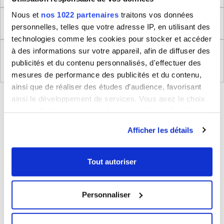
Nous et
nos 1022 partenaires
traitons vos données
Retour
personnelles, telles que votre adresse IP, en utilisant des
technologies comme les cookies pour stocker et accéder
à des informations sur votre appareil, afin de diffuser des
Règlement (UE) 2023/988 relatifs à la Sécurité
publicités et du contenu personnalisés, d'effectuer des
Générale des Produits
mesures de performance des publicités et du contenu,
ainsi que de réaliser des études d’audience, favorisant
BLEUCERISE VOUS CONSEILLE
ainsi le développement de services. Vous avez le choix
quant à l'utilisation de vos données et à leurs finalités.
Vous pouvez modifier ou retirer votre consentement à
Afficher les détails
tout moment en consultant la Déclaration relative aux
cookies ou en cliquant sur l'icône de confidentialité.
Tout autoriser
Si vous le permettez, nous aimerions également :
Collecter des informations sur votre localisation
Personnaliser
géographique qui peuvent être précises à plusieurs
Sac de voyage week-end 23L Bleu Cerise
mètres près
sans roulettes
Identifier votre appareil en l'analysant activement