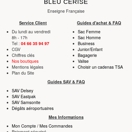
BLEU CERISE
Enseigne Française
Service Client
Guides d'achat & FAQ
Du lundi au vendredi
Sac Femme
8h - 17h
Sac Homme
Tel :
04 66 35 94 97
Business
CGV
Junior/Enfant
Chiffres clés
Bagagerie
Nos boutiques
Valise
Mentions légales
Choisir un cadenas TSA
Plan du Site
Guides SAV & FAQ
SAV Delsey
SAV Eastpak
SAV Samsonite
Dégâts aéroportuaires
Mes Informations
Mon Compte / Mes Commandes
Paiement sécurisé