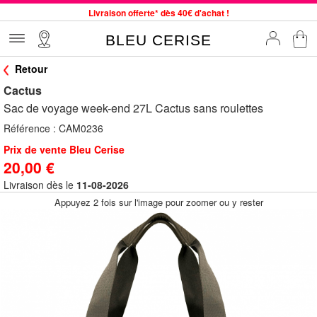
Livraison offerte* dès 40€ d'achat !
Service client à votre écoute au 04 66 35 94 97
BLEU CERISE
Commande avant 12h expédiée le jour même, du lundi au vendredi
Retour
33 magasins en France. Un à proximité de chez vous ?
Cactus
Bon shopping chez BLEU CERISE !
Sac de voyage week-end 27L Cactus sans roulettes
Jusqu'à -75% sur le site du 29/07 au 27/08
Référence :
CAM0236
Samsonite, Delsey, American Tourister, Little Marcel à Prix Bas
Prix de vente Bleu Cerise
20,00 €
Livraison dès le
11-08-2026
Appuyez 2 fois sur l'image pour zoomer ou y rester