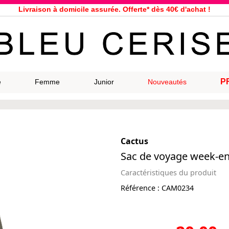
Livraison à domicile assurée. Offerte* dès 40€ d'achat !
Service client à votre écoute au 04 66 35 94 97
n le jour même pour toutes commandes passées avant 12h, du lundi a
33 magasins répartis dans la France. Un à proximité de chez vous ?
Bon shopping chez Bleu Cerise !
Jusqu'à -75% sur la bagagerie du 29/07 au 27/08
P
e
Femme
Junior
Nouveautés
Samsonite, Delsey, American Tourister, Eastpak, Little Marcel à prix ba
Cactus
Sac de voyage week-en
Caractéristiques du produit
Référence :
CAM0234