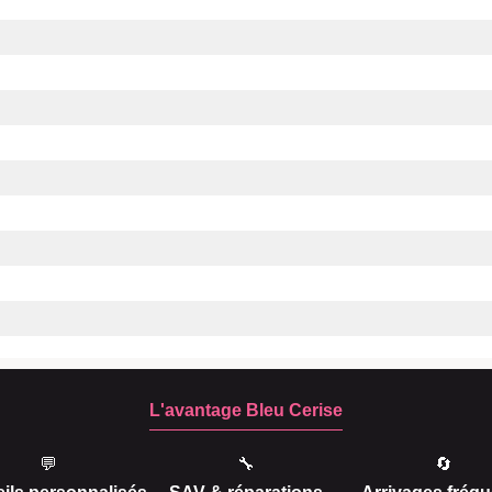
L'avantage Bleu Cerise
💬
🔧
🔄