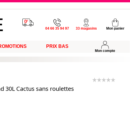
u vendredi
04 66 35 94 97
33 magasins
Mon panier
ROMOTIONS
PRIX BAS
s
Mon compte
d 30L Cactus sans roulettes