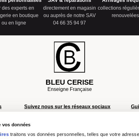
ils personnalisés
SAV & réparations
Arrivages fréqu
r des experts en
directement en magasin
collections réguli
gerie en boutique
ou auprès de notre SAV
renouvelées
ou en ligne
04 66 35 94 97
BLEU CERISE
Enseigne Française
s
Suivez nous sur les réseaux sociaux
Gu
S
de vos données
S
s
S
ires
traitons vos données personnelles, telles que votre adresse I
Facebook
Instagram
TikTok
Youtube