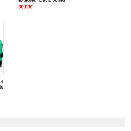
exploreur David Jones
30.00€
et
té