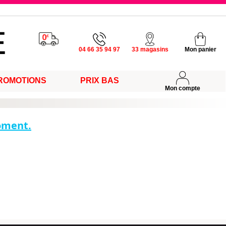
u vendredi
04 66 35 94 97
33 magasins
Mon panier
ROMOTIONS
PRIX BAS
s
Mon compte
moment.