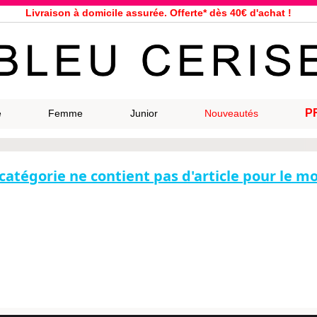
Livraison à domicile assurée. Offerte* dès 40€ d'achat !
Service client à votre écoute au 04 66 35 94 97
n le jour même pour toutes commandes passées avant 12h, du lundi a
33 magasins répartis dans la France. Un à proximité de chez vous ?
Bon shopping chez Bleu Cerise !
Jusqu'à -75% sur la bagagerie du 29/07 au 27/08
P
e
Femme
Junior
Nouveautés
Samsonite, Delsey, American Tourister, Eastpak, Little Marcel à prix ba
catégorie ne contient pas d'article pour le 