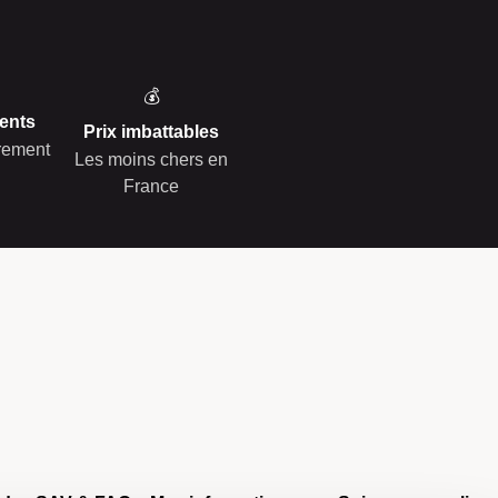
💰
ents
Prix imbattables
èrement
Les moins chers en
France