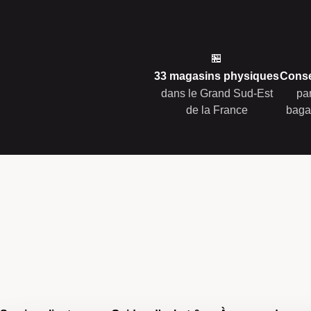
🏪
33 magasins physiques
Conse
dans le Grand Sud-Est
pa
de la France
baga