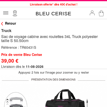
Livraison offerte* dès 40€ d'achat !
Service client à votre écoute au 04 66 35 94 97
BLEU CERISE
Commande avant 12h expédiée le jour même, du lundi au vendredi
Retour
33 magasins en France. Un à proximité de chez vous ?
Truck
Bon shopping chez BLEU CERISE !
Sac de voyage cabine avec roulettes 34L Truck polyester
Jusqu'à -75% sur le site du 29/07 au 27/08
taille S 50.50cm
Samsonite, Delsey, American Tourister, Little Marcel à Prix Bas
Référence :
TR60431S
Prix de vente Bleu Cerise
39,00 €
Livraison dès le
11-08-2026
Appuyez 2 fois sur l'image pour zoomer ou y rester