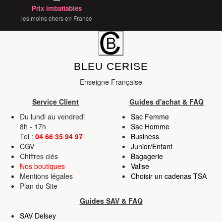
déclaration sur les cookies.
Prix imbattables
les moins chers en France
Les cookies nous permettent de personnaliser le contenu
et les annonces, d'offrir des fonctionnalités relatives aux
médias sociaux et d'analyser notre trafic. Nous
partageons également des informations sur l'utilisation de
BLEU CERISE
notre site avec nos partenaires de médias sociaux, de
Enseigne Française
publicité et d'analyse, qui peuvent combiner celles-ci
avec d'autres informations que vous leur avez fournies
Service Client
Guides d'achat & FAQ
ou qu'ils ont collectées lors de votre utilisation de leurs
Du lundi au vendredi
Sac Femme
services.
8h - 17h
Sac Homme
Tel :
04 66 35 94 97
Business
CGV
Junior/Enfant
Chiffres clés
Bagagerie
Nos boutiques
Valise
Mentions légales
Choisir un cadenas TSA
Plan du Site
Guides SAV & FAQ
SAV Delsey