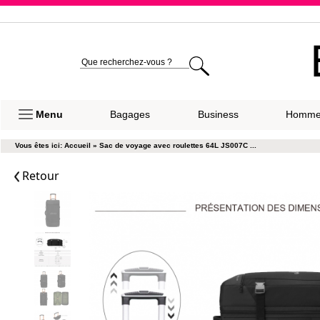
Expéditio
Menu
Bagages
Business
Homm
Vous êtes ici:
Accueil
»
Sac de voyage avec roulettes 64L JS007C ...
Retour