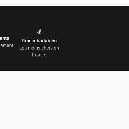
💰
ents
Prix imbattables
èrement
Les moins chers en
France