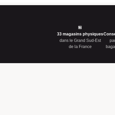
🏪
33 magasins physiques
Conse
dans le Grand Sud-Est
pa
de la France
baga