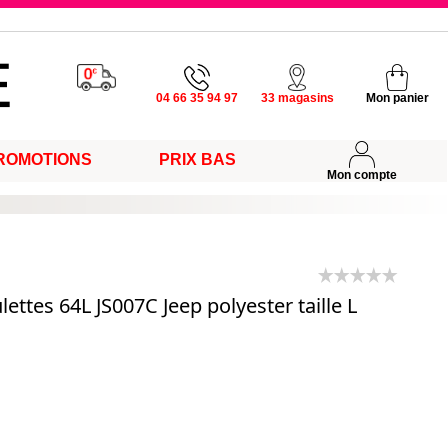
u vendredi
04 66 35 94 97
33 magasins
Mon panier
ROMOTIONS
PRIX BAS
s
Mon compte
ettes 64L JS007C Jeep polyester taille L