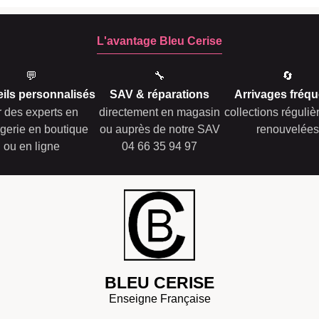
L'avantage Bleu Cerise
💬
🔧
🔄
ils personnalisés
SAV & réparations
Arrivages fréqu
r des experts en
directement en magasin
collections réguli
gerie en boutique
ou auprès de notre SAV
renouvelées
ou en ligne
04 66 35 94 97
BLEU CERISE
Enseigne Française