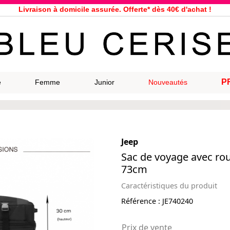
Livraison à domicile assurée. Offerte* dès 40€ d'achat !
Service client à votre écoute au 04 66 35 94 97
n le jour même pour toutes commandes passées avant 12h, du lundi a
33 magasins répartis dans la France. Un à proximité de chez vous ?
Bon shopping chez Bleu Cerise !
Jusqu'à -75% sur la bagagerie du 29/07 au 27/08
P
e
Femme
Junior
Nouveautés
Samsonite, Delsey, American Tourister, Eastpak, Little Marcel à prix ba
Jeep
Sac de voyage avec roul
73cm
Caractéristiques du produit
Référence :
JE740240
Prix de vente