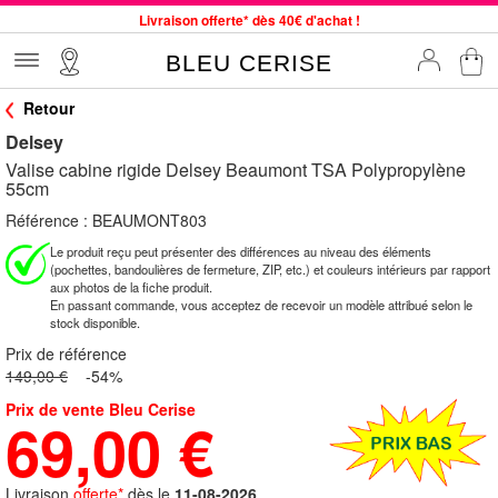
Livraison offerte* dès 40€ d'achat !
Service client à votre écoute au 04 66 35 94 97
BLEU CERISE
Commande avant 12h expédiée le jour même, du lundi au vendredi
Retour
33 magasins en France. Un à proximité de chez vous ?
Delsey
Bon shopping chez BLEU CERISE !
Valise cabine rigide Delsey Beaumont TSA Polypropylène
Jusqu'à -75% sur le site du 29/07 au 27/08
55cm
Samsonite, Delsey, American Tourister, Little Marcel à Prix Bas
Référence :
BEAUMONT803
Le produit reçu peut présenter des différences au niveau des éléments
(pochettes, bandoulières de fermeture, ZIP, etc.) et couleurs intérieurs par rapport
aux photos de la fiche produit.
En passant commande, vous acceptez de recevoir un modèle attribué selon le
stock disponible.
Prix de référence
149,00 €
-54%
Prix de vente Bleu Cerise
69,00 €
Livraison
offerte*
dès le
11-08-2026