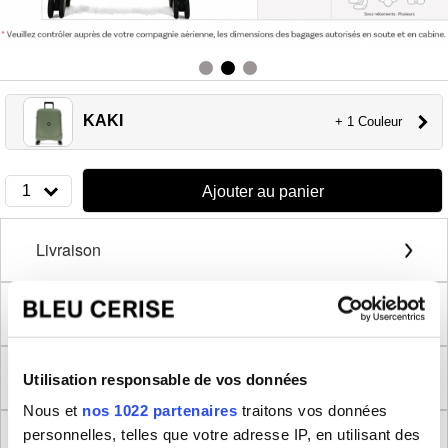
KAKI
+ 1 Couleur
1
Ajouter au panier
Livraison
Caractéristiques
Détails extérieurs
Utilisation responsable de vos données
Nous et
nos 1022 partenaires
traitons vos données
personnelles, telles que votre adresse IP, en utilisant des
Détails intérieurs