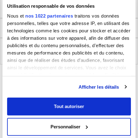
Utilisation responsable de vos données
Dimensions produit
Nous et
nos 1022 partenaires
traitons vos données
personnelles, telles que votre adresse IP, en utilisant des
Retour
technologies comme les cookies pour stocker et accéder
à des informations sur votre appareil, afin de diffuser des
publicités et du contenu personnalisés, d'effectuer des
Règlement (UE) 2023/988 relatifs à la Sécurité
mesures de performance des publicités et du contenu,
Générale des Produits
ainsi que de réaliser des études d’audience, favorisant
ainsi le développement de services. Vous avez le choix
BLEUCERISE VOUS CONSEILLE
quant à l'utilisation de vos données et à leurs finalités.
Vous pouvez modifier ou retirer votre consentement à
Afficher les détails
tout moment en consultant la Déclaration relative aux
cookies ou en cliquant sur l'icône de confidentialité.
Tout autoriser
Si vous le permettez, nous aimerions également :
Collecter des informations sur votre localisation
Personnaliser
géographique qui peuvent être précises à plusieurs
mètres près