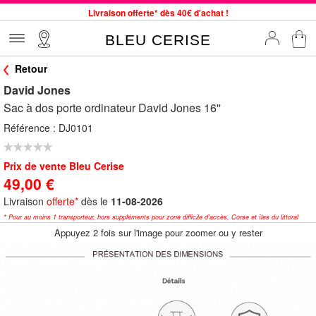
Livraison offerte* dès 40€ d'achat !
Service client à votre écoute au 04 66 35 94 97
BLEU CERISE
Commande avant 12h expédiée le jour même, du lundi au vendredi
Retour
33 magasins en France. Un à proximité de chez vous ?
David Jones
Bon shopping chez BLEU CERISE !
Sac à dos porte ordinateur David Jones 16''
Jusqu'à -75% sur le site du 29/07 au 27/08
Référence :
DJ0101
Samsonite, Delsey, American Tourister, Little Marcel à Prix Bas
Prix de vente Bleu Cerise
49,00 €
Livraison
offerte*
dès le
11-08-2026
* Pour au moins 1 transporteur, hors suppléments pour zone difficile d'accès, Corse et îles du littoral
Appuyez 2 fois sur l'image pour zoomer ou y rester