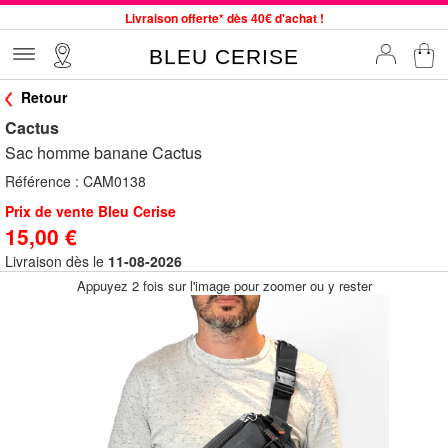
Livraison offerte* dès 40€ d'achat !
Service client à votre écoute au 04 66 35 94 97
BLEU CERISE
Commande avant 12h expédiée le jour même, du lundi au vendredi
Retour
33 magasins en France. Un à proximité de chez vous ?
Cactus
Bon shopping chez BLEU CERISE !
Sac homme banane Cactus
Jusqu'à -75% sur le site du 29/07 au 27/08
Référence :
CAM0138
Samsonite, Delsey, American Tourister, Little Marcel à Prix Bas
Prix de vente Bleu Cerise
15,00 €
Livraison dès le
11-08-2026
Appuyez 2 fois sur l'image pour zoomer ou y rester