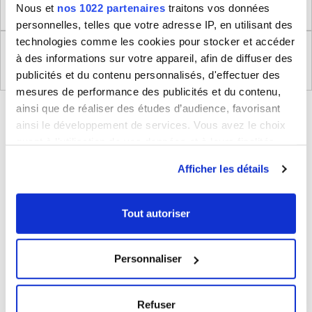
Retour
Nous et
nos 1022 partenaires
traitons vos données
personnelles, telles que votre adresse IP, en utilisant des
technologies comme les cookies pour stocker et accéder
Règlement (UE) 2023/988 relatifs à la Sécurité
à des informations sur votre appareil, afin de diffuser des
Générale des Produits
publicités et du contenu personnalisés, d'effectuer des
mesures de performance des publicités et du contenu,
ainsi que de réaliser des études d’audience, favorisant
BLEUCERISE VOUS CONSEILLE
ainsi le développement de services. Vous avez le choix
quant à l'utilisation de vos données et à leurs finalités.
Vous pouvez modifier ou retirer votre consentement à
Afficher les détails
tout moment en consultant la Déclaration relative aux
cookies ou en cliquant sur l'icône de confidentialité.
Tout autoriser
Si vous le permettez, nous aimerions également :
Collecter des informations sur votre localisation
Personnaliser
géographique qui peuvent être précises à plusieurs
Valise cabine rigide Delsey Beaumont
TSA Polypropylène 55cm
mètres près
69€
149€
Identifier votre appareil en l'analysant activement
Refuser
pour en relever les caractéristiques spécifiques