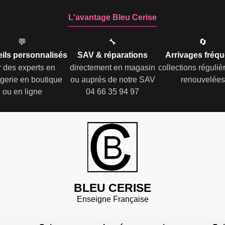
L'avantage Bleu Cerise
💬
🔧
🔄
ils personnalisés
SAV & réparations
Arrivages fréqu
r des experts en
directement en magasin
collections réguli
gerie en boutique
ou auprès de notre SAV
renouvelées
ou en ligne
04 66 35 94 97
BLEU CERISE
Enseigne Française