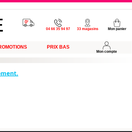
u vendredi
04 66 35 94 97
33 magasins
Mon panier
ROMOTIONS
PRIX BAS
s
Mon compte
moment.