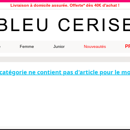
Livraison à domicile assurée. Offerte* dès 40€ d'achat !
Service client à votre écoute au 04 66 35 94 97
n le jour même pour toutes commandes passées avant 12h, du lundi a
33 magasins répartis dans la France. Un à proximité de chez vous ?
Bon shopping chez Bleu Cerise !
Jusqu'à -75% sur la bagagerie du 29/07 au 27/08
P
e
Femme
Junior
Nouveautés
Samsonite, Delsey, American Tourister, Eastpak, Little Marcel à prix ba
catégorie ne contient pas d'article pour le 