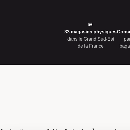
🏪
33 magasins physiques
Conse
dans le Grand Sud-Est
pa
de la France
baga