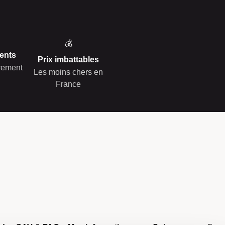
💰
ents
Prix imbattables
èrement
Les moins chers en
France