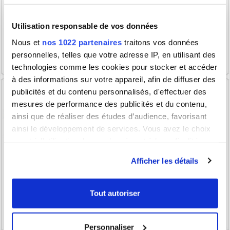
Utilisation responsable de vos données
Nous et
nos 1022 partenaires
traitons vos données
personnelles, telles que votre adresse IP, en utilisant des
technologies comme les cookies pour stocker et accéder
à des informations sur votre appareil, afin de diffuser des
publicités et du contenu personnalisés, d'effectuer des
mesures de performance des publicités et du contenu,
ainsi que de réaliser des études d’audience, favorisant
ainsi le développement de services. Vous avez le choix
quant à l'utilisation de vos données et à leurs finalités.
Vous pouvez modifier ou retirer votre consentement à
Afficher les détails
tout moment en consultant la Déclaration relative aux
cookies ou en cliquant sur l'icône de confidentialité.
Tout autoriser
Si vous le permettez, nous aimerions également :
Collecter des informations sur votre localisation
Personnaliser
géographique qui peuvent être précises à plusieurs