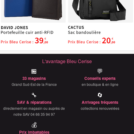
L'avantage Bleu Cerise
🏪
💬
33 magasins
Conseils experts
Grand Sud-Est de la France
en boutique & en ligne
🔧
🔄
SAV & réparations
Arrivages fréquents
directement en magasin ou auprès de
collections renouvelées
notre SAV 04 66 35 94 97
💰
Prix imbattables