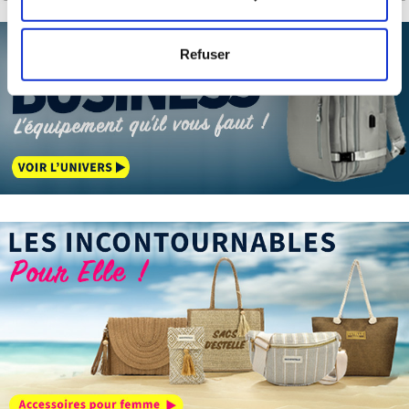
mètres près
Identifier votre appareil en l'analysant activement
Refuser
pour en relever les caractéristiques spécifiques
(empreintes digitales).
Pour en savoir plus sur le traitement de vos données
personnelles et définir vos préférences, reportez-vous à
la
section « Détails »
. Vous pouvez modifier ou retirer
votre consentement à tout moment à partir de la
déclaration sur les cookies.
Les cookies nous permettent de personnaliser le contenu
et les annonces, d'offrir des fonctionnalités relatives aux
médias sociaux et d'analyser notre trafic. Nous
partageons également des informations sur l'utilisation de
notre site avec nos partenaires de médias sociaux, de
publicité et d'analyse, qui peuvent combiner celles-ci
avec d'autres informations que vous leur avez fournies
ou qu'ils ont collectées lors de votre utilisation de leurs