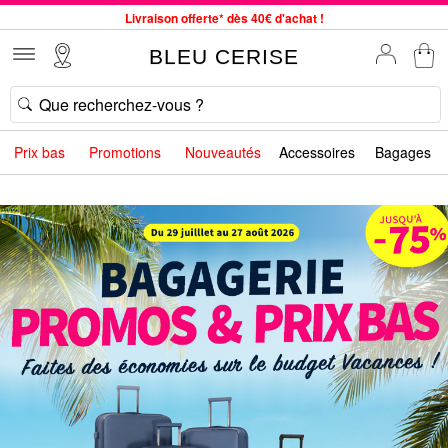
Livraison offerte* dès 40€ d'achat !
Service client à votre écoute au 04 66 35 94 97
BLEU CERISE
Commande avant 12h expédiée le jour même, du lundi au vendredi
33 magasins en France. Un à proximité de chez vous ?
Bon shopping chez BLEU CERISE !
Prix bas
Promotions
Nouveautés
Accessoires
Bagages
Jusqu'à -75% sur le site du 29/07 au 27/08
Samsonite, Delsey, American Tourister, Little Marcel à Prix Bas
Livraison offerte* dès 40€ d'achat !