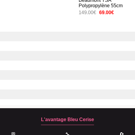
Beaumont TSA
Polypropylène 55cm
149.00€
69.00€
L'avantage Bleu Cerise
💬
🔧
🔄