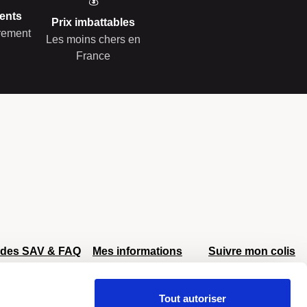
💰
ents
Prix imbattables
èrement
Les moins chers en
France
ides SAV & FAQ
Mes informations
Suivre mon colis
AV Delsey
Mon compte
AV Eastpak
Retour et échange
Tout autoriser