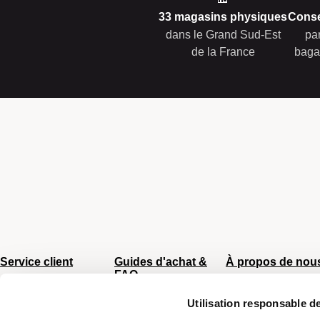
33 magasins physiques
Conse
dans le Grand Sud-Est
pa
de la France
baga
Service client
Guides d'achat &
À propos de nou
FAQ
Du lundi au vendredi
CGV
8h - 17h
Sac Femme
Utilisation responsable 
Chiffres clés
Tel :
04 66 35 94 97
Sac Homme