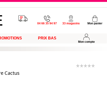
u vendredi
04 66 35 94 97
33 magasins
Mon panier
ROMOTIONS
PRIX BAS
s
Mon compte
e Cactus