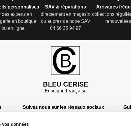
ils personnalisés
SAV & réparations
Arrivages fréqu
r des experts en
directement en magasin
collections réguli
gerie en boutique
ou auprès de notre SAV
renouvelées
ou en ligne
04 66 35 94 97
BLEU CERISE
Enseigne Française
s
Suivez nous sur les réseaux sociaux
Gu
S
de vos données
S