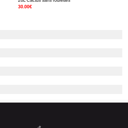
26L Cactus sans roulettes
30.00€