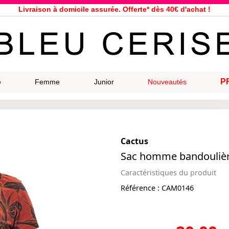
Livraison à domicile assurée. Offerte* dès 40€ d'achat !
Service client à votre écoute au 04 66 35 94 97
n le jour même pour toutes commandes passées avant 12h, du lundi a
33 magasins répartis dans la France. Un à proximité de chez vous ?
Bon shopping chez Bleu Cerise !
Jusqu'à -75% sur la bagagerie du 29/07 au 27/08
P
e
Femme
Junior
Nouveautés
Samsonite, Delsey, American Tourister, Eastpak, Little Marcel à prix ba
Cactus
Sac homme bandoulièr
Caractéristiques du produit
Référence :
CAM0146