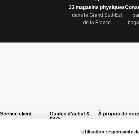
33 magasins physiques
Conse
dans le Grand Sud-Est
pa
de la France
baga
Service client
Guides d'achat &
À propos de nou
FAQ
Du lundi au vendredi
CGV
8h - 17h
Sac Femme
Utilisation responsable 
Chiffres clés
Tel :
04 66 35 94 97
Sac Homme