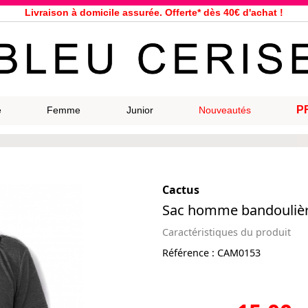
Livraison à domicile assurée. Offerte* dès 40€ d'achat !
Service client à votre écoute au 04 66 35 94 97
n le jour même pour toutes commandes passées avant 12h, du lundi a
33 magasins répartis dans la France. Un à proximité de chez vous ?
Bon shopping chez Bleu Cerise !
Jusqu'à -75% sur la bagagerie du 29/07 au 27/08
P
e
Femme
Junior
Nouveautés
Samsonite, Delsey, American Tourister, Eastpak, Little Marcel à prix ba
Cactus
Sac homme bandoulièr
Caractéristiques du produit
Référence :
CAM0153