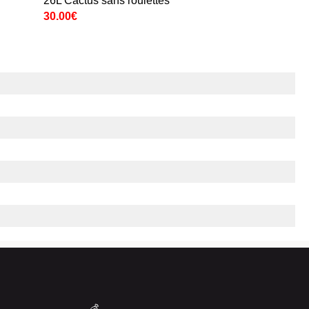
26L Cactus sans roulettes
30.00€