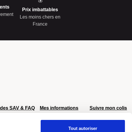
💰
ents
Prix imbattables
èrement
Les moins chers en
France
ides SAV & FAQ
Mes informations
Suivre mon colis
AV Delsey
Mon compte
AV Eastpak
Retour et échange
Tout autoriser