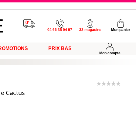
u vendredi
04 66 35 94 97
33 magasins
Mon panier
ROMOTIONS
PRIX BAS
s
Mon compte
e Cactus