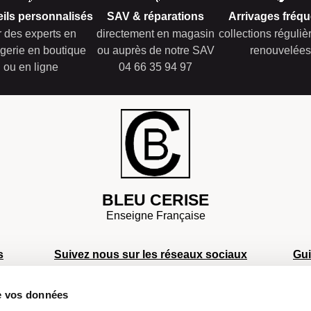
ils personnalisés
SAV & réparations
Arrivages fréqu
r des experts en
directement en magasin
collections réguli
gerie en boutique
ou auprès de notre SAV
renouvelées
ou en ligne
04 66 35 94 97
BLEU CERISE
Enseigne Française
s
Suivez nous sur les réseaux sociaux
Gu
S
de vos données
S