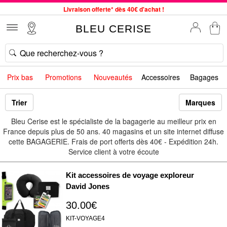
Livraison offerte* dès 40€ d'achat !
Service client à votre écoute au 04 66 35 94 97
BLEU CERISE
Commande avant 12h expédiée le jour même, du lundi au vendredi
33 magasins en France. Un à proximité de chez vous ?
Bon shopping chez BLEU CERISE !
Prix bas
Promotions
Nouveautés
Accessoires
Bagages
Jusqu'à -75% sur le site du 29/07 au 27/08
Samsonite, Delsey, American Tourister, Little Marcel à Prix Bas
Trier
Marques
Bleu Cerise est le spécialiste de la bagagerie au meilleur prix en
France depuis plus de 50 ans. 40 magasins et un site internet diffuse
cette BAGAGERIE. Frais de port offerts dès 40€ - Expédition 24h.
Service client à votre écoute
Kit accessoires de voyage exploreur
David Jones
30.00€
KIT-VOYAGE4