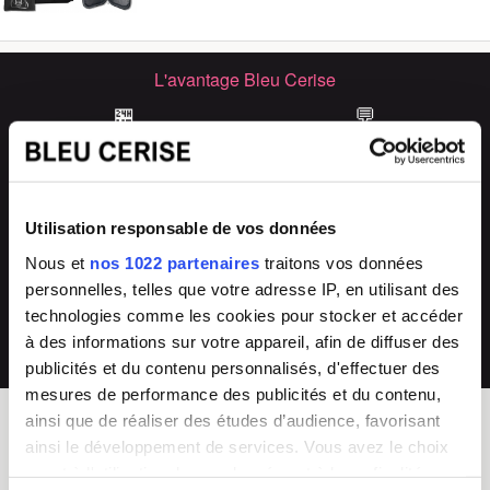
L'avantage Bleu Cerise
🏪
💬
33 magasins
Conseils experts
Grand Sud-Est de la France
en boutique & en ligne
🔧
🔄
Utilisation responsable de vos données
SAV & réparations
Arrivages fréquents
directement en magasin ou auprès de
collections renouvelées
Nous et
nos 1022 partenaires
traitons vos données
notre SAV 04 66 35 94 97
personnelles, telles que votre adresse IP, en utilisant des
💰
technologies comme les cookies pour stocker et accéder
Prix imbattables
à des informations sur votre appareil, afin de diffuser des
les moins chers en France
publicités et du contenu personnalisés, d'effectuer des
mesures de performance des publicités et du contenu,
ainsi que de réaliser des études d’audience, favorisant
ainsi le développement de services. Vous avez le choix
BLEU CERISE
quant à l'utilisation de vos données et à leurs finalités.