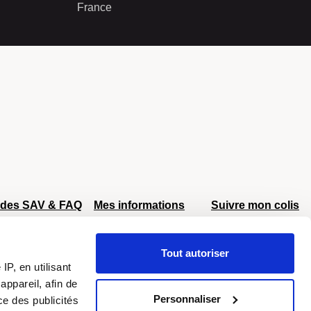
France
ides SAV & FAQ
Mes informations
Suivre mon colis
AV Delsey
Mon compte
AV Eastpak
Retour et échange
Tout autoriser
AV Samsonite
Livraison offerte
P, en utilisant
Colissimo
DPD
dès 40€
égâts
ppareil, afin de
éroportuaires
Personnaliser
ce des publicités