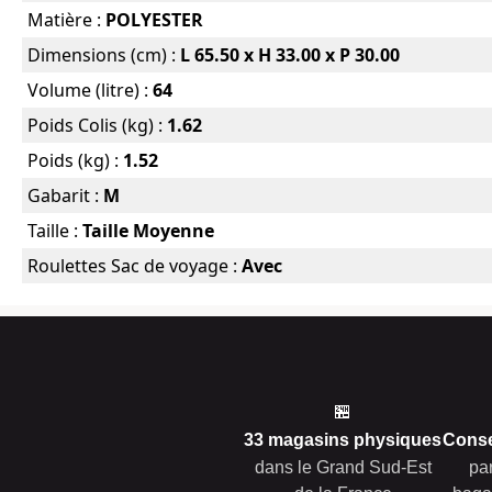
Matière :
POLYESTER
Dimensions (cm) :
L 65.50 x H 33.00 x P 30.00
Volume (litre) :
64
Poids Colis (kg) :
1.62
Poids (kg) :
1.52
Gabarit :
M
Taille :
Taille Moyenne
Roulettes Sac de voyage :
Avec
🏪
33 magasins physiques
Conse
dans le Grand Sud-Est
pa