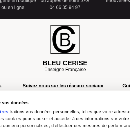
gerie en boutique
ou auprès de notre SAV
renouvelées
ou en ligne
04 66 35 94 97
BLEU CERISE
Enseigne Française
s
Suivez nous sur les réseaux sociaux
Gu
S
de vos données
S
s
S
ires
traitons vos données personnelles, telles que votre adresse I
Facebook
Instagram
TikTok
Youtube
D
 cookies pour stocker et accéder à des informations sur votre a
a
Moyens de paiement
sé
 du contenu personnalisés, d'effectuer des mesures de performan