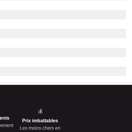
💰
ents
Prix imbattables
èrement
Les moins chers en