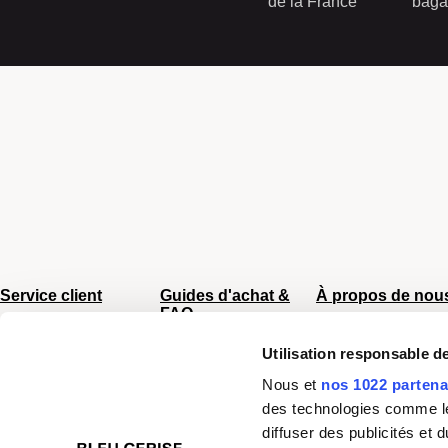
de la France
baga
Service client
Guides d'achat &
À propos de nou
FAQ
Du lundi au vendredi
CGV
8h - 17h
Sac Femme
Utilisation responsable 
Chiffres clés
Tel :
04 66 35 94 97
Sac Homme
Mentions légale
Nous et
nos 1022 partena
Nos boutiques
Business
Plan du site
des technologies comme les
Junior/Enfant
Paiement sécuri
diffuser des publicités et