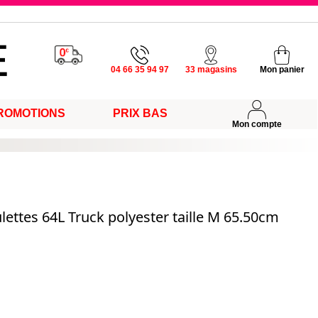
u vendredi
04 66 35 94 97
33 magasins
Mon panier
ROMOTIONS
PRIX BAS
s
Mon compte
lettes 64L Truck polyester taille M 65.50cm