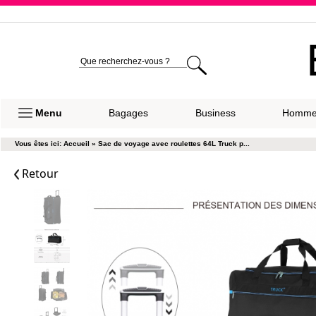
Expéditio
Menu
Bagages
Business
Homm
Vous êtes ici:
Accueil
»
Sac de voyage avec roulettes 64L Truck p...
Retour