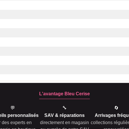
L'avantage Bleu Cerise
💬
🔧
🔄
ils personnalisés
SAV & réparations
Arrivages fréqu
r des experts en
directement en magasin
collections réguli