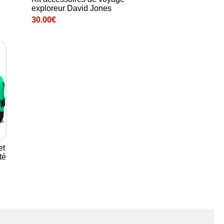
exploreur David Jones
30.00€
et
té