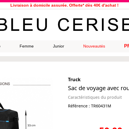
Livraison à domicile assurée. Offerte* dès 40€ d'achat !
Service client à votre écoute au 04 66 35 94 97
n le jour même pour toutes commandes passées avant 12h, du lundi a
33 magasins répartis dans la France. Un à proximité de chez vous ?
Bon shopping chez Bleu Cerise !
Jusqu'à -75% sur la bagagerie du 29/07 au 27/08
P
e
Femme
Junior
Nouveautés
Samsonite, Delsey, American Tourister, Eastpak, Little Marcel à prix ba
Truck
Sac de voyage avec rou
Caractéristiques du produit
Référence :
TR60431M