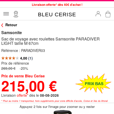
Livraison offerte* dès 40€ d'achat !
Service client à votre écoute au 04 66 35 94 97
BLEU CERISE
Commande avant 12h expédiée le jour même, du lundi au vendredi
Retour
33 magasins en France. Un à proximité de chez vous ?
Samsonite
Bon shopping chez BLEU CERISE !
Sac de voyage avec roulettes Samsonite PARADIVER
Jusqu'à -75% sur le site du 29/07 au 27/08
LIGHT taille M 67cm
Samsonite, Delsey, American Tourister, Little Marcel à Prix Bas
Référence :
PARADIVER03
Prix de référence
269,00 €
-20%
Prix de vente Bleu Cerise
215,00 €
Livraison
offerte*
dès le
08-08-2026
* Pour au moins 1 transporteur, hors suppléments pour zone difficile d'accès, Corse et îles du littoral
Appuyez 2 fois sur l'image pour zoomer ou y rester