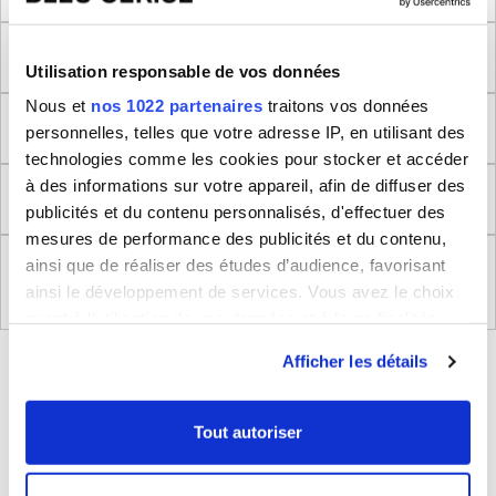
Méthode de mesure
Utilisation responsable de vos données
Nous et
nos 1022 partenaires
traitons vos données
Dimensions produit
personnelles, telles que votre adresse IP, en utilisant des
technologies comme les cookies pour stocker et accéder
à des informations sur votre appareil, afin de diffuser des
Retour
publicités et du contenu personnalisés, d'effectuer des
mesures de performance des publicités et du contenu,
ainsi que de réaliser des études d’audience, favorisant
Règlement (UE) 2023/988 relatifs à la Sécurité
Générale des Produits
ainsi le développement de services. Vous avez le choix
quant à l'utilisation de vos données et à leurs finalités.
Vous pouvez modifier ou retirer votre consentement à
BLEUCERISE VOUS CONSEILLE
Afficher les détails
tout moment en consultant la Déclaration relative aux
cookies ou en cliquant sur l'icône de confidentialité.
Tout autoriser
Si vous le permettez, nous aimerions également :
Collecter des informations sur votre localisation