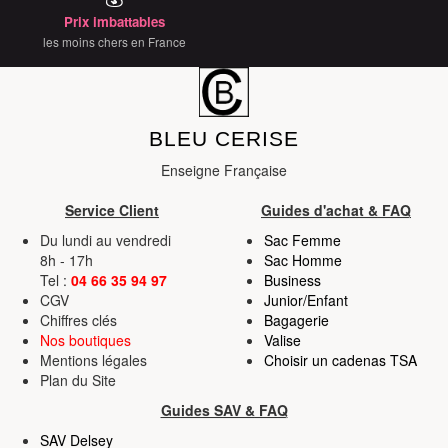
Prix imbattables
services.
les moins chers en France
BLEU CERISE
Enseigne Française
Service Client
Guides d'achat & FAQ
Du lundi au vendredi
Sac Femme
8h - 17h
Sac Homme
Tel :
04 66 35 94 97
Business
CGV
Junior/Enfant
Chiffres clés
Bagagerie
Nos boutiques
Valise
Mentions légales
Choisir un cadenas TSA
Plan du Site
Guides SAV & FAQ
SAV Delsey