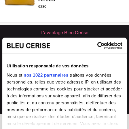
I6280
L'avantage Bleu Cerise
🏪
💬
33 magasins
Conseils experts
Grand Sud-Est de la France
en boutique & en ligne
🔧
🔄
Utilisation responsable de vos données
SAV & réparations
Arrivages fréquents
Nous et
nos 1022 partenaires
traitons vos données
directement en magasin ou auprès de
collections renouvelées
personnelles, telles que votre adresse IP, en utilisant des
notre SAV 04 66 35 94 97
technologies comme les cookies pour stocker et accéder
💰
à des informations sur votre appareil, afin de diffuser des
Prix imbattables
publicités et du contenu personnalisés, d'effectuer des
les moins chers en France
mesures de performance des publicités et du contenu,
ainsi que de réaliser des études d’audience, favorisant
ainsi le développement de services. Vous avez le choix