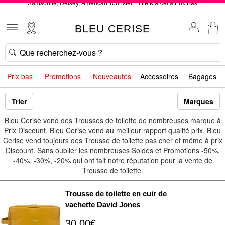
Samsonite, Delsey, American Tourister, Little Marcel à Prix Bas
Livraison offerte* dès 40€ d'achat !
BLEU CERISE
Service client à votre écoute au 04 66 35 94 97
Commande avant 12h expédiée le jour même, du lundi au vendredi
33 magasins en France. Un à proximité de chez vous ?
Bon shopping chez BLEU CERISE !
Prix bas
Promotions
Nouveautés
Accessoires
Bagages
Jusqu'à -75% sur le site du 29/07 au 27/08
Samsonite, Delsey, American Tourister, Little Marcel à Prix Bas
Trier
Marques
Bleu Cerise vend des Trousses de toilette de nombreuses marque à
Prix Discount. Bleu Cerise vend au meilleur rapport qualité prix. Bleu
Cerise vend toujours des Trousse de toilette pas cher et même à prix
Discount. Sans oublier les nombreuses Soldes et Promotions -50%,
-40%, -30%, -20% qui ont fait notre réputation pour la vente de
Trousse de toilette.
Trousse de toilette en cuir de
vachette David Jones
30.00€