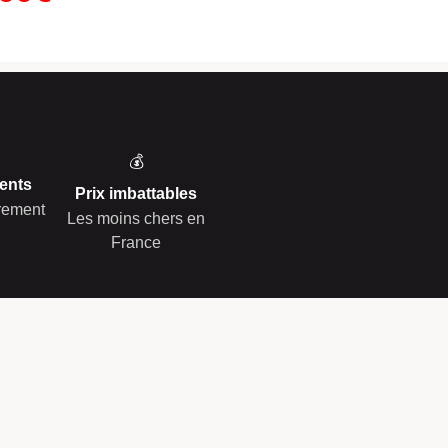
💰
ents
Prix imbattables
èrement
Les moins chers en
France