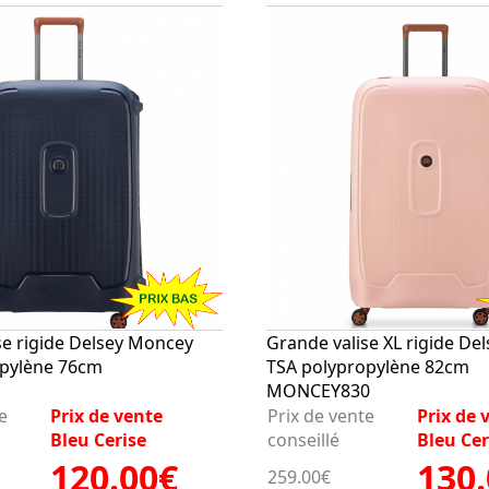
se rigide Delsey Moncey
Grande valise XL rigide De
opylène 76cm
TSA polypropylène 82cm
1
MONCEY830
e
Prix de vente
Prix de vente
Prix de 
Bleu Cerise
conseillé
Bleu Cer
120.00€
130
259.00€