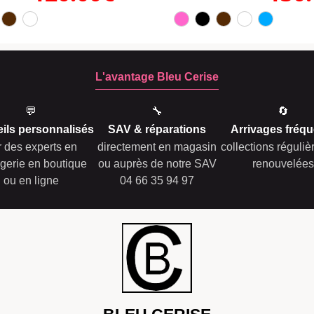
L'avantage Bleu Cerise
💬
🔧
🔄
ils personnalisés
SAV & réparations
Arrivages fréqu
r des experts en
directement en magasin
collections réguli
gerie en boutique
ou auprès de notre SAV
renouvelées
ou en ligne
04 66 35 94 97