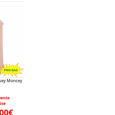
lsey Moncey
vente
ise
.00€