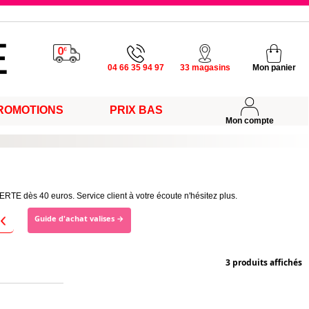
u vendredi
04 66 35 94 97
33 magasins
Mon panier
ROMOTIONS
PRIX BAS
s
Mon compte
RTE dès 40 euros. Service client à votre écoute n'hésitez plus.
Guide d'achat valises →
3 produits affichés