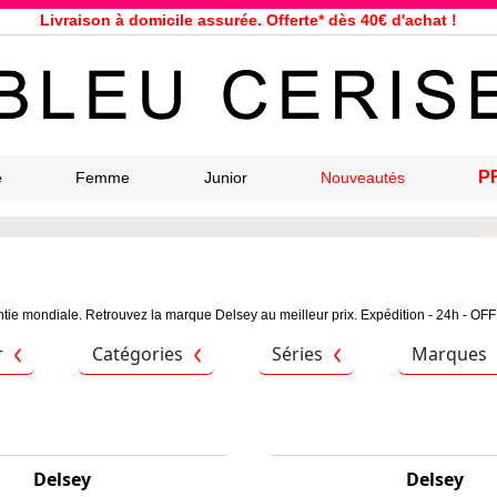
Livraison à domicile assurée. Offerte* dès 40€ d'achat !
Service client à votre écoute au 04 66 35 94 97
n le jour même pour toutes commandes passées avant 12h, du lundi a
33 magasins répartis dans la France. Un à proximité de chez vous ?
Bon shopping chez Bleu Cerise !
Jusqu'à -75% sur la bagagerie du 29/07 au 27/08
P
e
Femme
Junior
Nouveautés
Samsonite, Delsey, American Tourister, Eastpak, Little Marcel à prix ba
tie mondiale. Retrouvez la marque Delsey au meilleur prix. Expédition - 24h - OFFE
r
Catégories
Séries
Marques
Delsey
Delsey