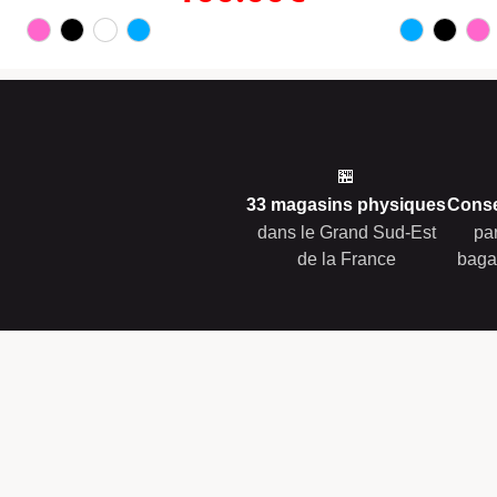
🏪
33 magasins physiques
Conse
dans le Grand Sud-Est
pa
de la France
baga