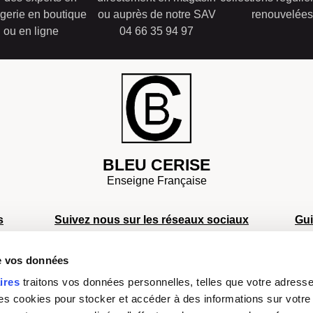
gerie en boutique
ou auprès de notre SAV
renouvelées
ou en ligne
04 66 35 94 97
BLEU CERISE
Enseigne Française
s
Suivez nous sur les réseaux sociaux
Gu
S
de vos données
S
s
S
ires
traitons vos données personnelles, telles que votre adresse I
Facebook
Instagram
TikTok
Youtube
D
 cookies pour stocker et accéder à des informations sur votre a
a