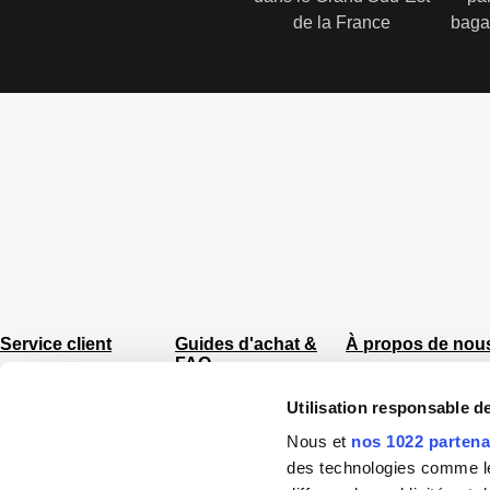
de la France
baga
Service client
Guides d'achat &
À propos de nou
FAQ
Du lundi au vendredi
CGV
8h - 17h
Sac Femme
Utilisation responsable 
Chiffres clés
Tel :
04 66 35 94 97
Sac Homme
Mentions légale
Nous et
nos 1022 partena
Nos boutiques
Business
Plan du site
des technologies comme les
Junior/Enfant