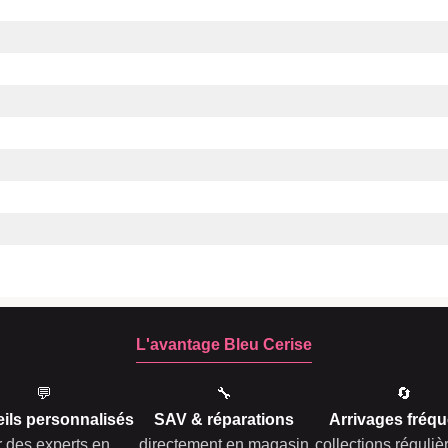
L'avantage Bleu Cerise
💬
🔧
🔄
ils personnalisés
SAV & réparations
Arrivages fréqu
r des experts en
directement en magasin
collections réguli