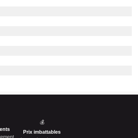
💰
ents
Prix imbattables
èrement