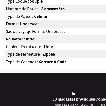
Type Coque :
Souple
Nombre de Roues :
2 encastrées
Type de Valise :
Cabine
Format Underseat
Sac de voyage Format Underseat
Roulettes :
Avec
Couleur Dominante :
Unie
Type de Fermeture :
Zippée
Type de Cadenas :
Serrure à Code
🏪
33 magasins physiques
Conse
dans le Grand Sud-Est
pa