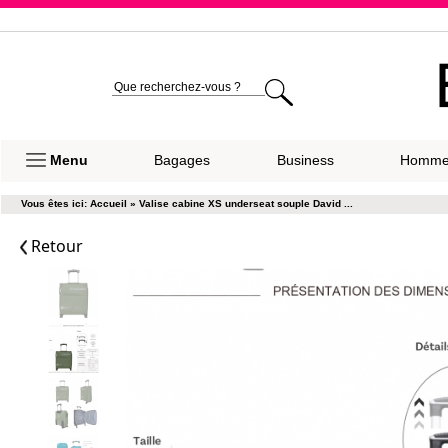
Expéditio
Menu
Bagages
Business
Homm
Vous êtes ici:
Accueil
»
Valise cabine XS underseat souple David ...
Retour