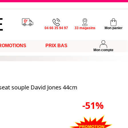
u vendredi
04 66 35 94 97
33 magasins
Mon panier
ROMOTIONS
PRIX BAS
s
Mon compte
rseat souple David Jones 44cm
-51%