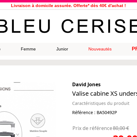
Livraison à domicile assurée. Offerte* dès 40€ d'achat !
Service client à votre écoute au 04 66 35 94 97
n le jour même pour toutes commandes passées avant 12h, du lundi a
33 magasins répartis dans la France. Un à proximité de chez vous ?
Bon shopping chez Bleu Cerise !
Jusqu'à -75% sur la bagagerie du 29/07 au 27/08
P
e
Femme
Junior
Nouveautés
Samsonite, Delsey, American Tourister, Eastpak, Little Marcel à prix ba
David Jones
Valise cabine XS unde
Caractéristiques du produit
Référence :
BA50492P
Prix de référence
80,00 €