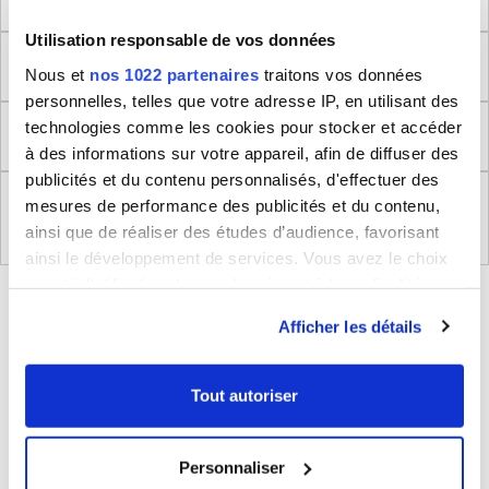
Utilisation responsable de vos données
Dimensions produit
Nous et
nos 1022 partenaires
traitons vos données
personnelles, telles que votre adresse IP, en utilisant des
technologies comme les cookies pour stocker et accéder
Retour
à des informations sur votre appareil, afin de diffuser des
publicités et du contenu personnalisés, d'effectuer des
Règlement (UE) 2023/988 relatifs à la Sécurité
mesures de performance des publicités et du contenu,
Générale des Produits
ainsi que de réaliser des études d’audience, favorisant
ainsi le développement de services. Vous avez le choix
quant à l'utilisation de vos données et à leurs finalités.
BLEUCERISE VOUS CONSEILLE
Vous pouvez modifier ou retirer votre consentement à
Afficher les détails
tout moment en consultant la Déclaration relative aux
cookies ou en cliquant sur l'icône de confidentialité.
Tout autoriser
Si vous le permettez, nous aimerions également :
Collecter des informations sur votre localisation
Personnaliser
géographique qui peuvent être précises à plusieurs