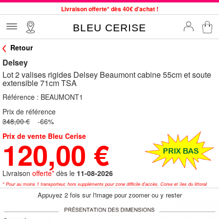
Livraison offerte* dès 40€ d'achat !
Service client à votre écoute au 04 66 35 94 97
BLEU CERISE
Commande avant 12h expédiée le jour même, du lundi au vendredi
Retour
33 magasins en France. Un à proximité de chez vous ?
Delsey
Bon shopping chez BLEU CERISE !
Lot 2 valises rigides Delsey Beaumont cabine 55cm et soute
Jusqu'à -75% sur le site du 29/07 au 27/08
extensible 71cm TSA
Samsonite, Delsey, American Tourister, Little Marcel à Prix Bas
Référence :
BEAUMONT1
Prix de référence
348,00 €
-66%
Prix de vente Bleu Cerise
120,00 €
Livraison
offerte*
dès le
11-08-2026
* Pour au moins 1 transporteur, hors suppléments pour zone difficile d'accès, Corse et îles du littoral
Appuyez 2 fois sur l'image pour zoomer ou y rester