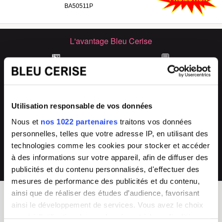
BA50511P
L'avantage Bleu Cerise
🏪
💬
33 magasins
Conseils experts
Grand Sud-Est de la France
en boutique & en ligne
🔧
🔄
Utilisation responsable de vos données
SAV & réparations
Arrivages fréquents
directement en magasin ou auprès de
collections renouvelées
Nous et
nos 1022 partenaires
traitons vos données
notre SAV 04 66 35 94 97
personnelles, telles que votre adresse IP, en utilisant des
💰
technologies comme les cookies pour stocker et accéder
à des informations sur votre appareil, afin de diffuser des
Prix imbattables
les moins chers en France
publicités et du contenu personnalisés, d'effectuer des
mesures de performance des publicités et du contenu,
ainsi que de réaliser des études d’audience, favorisant
ainsi le développement de services. Vous avez le choix
BLEU CERISE
quant à l'utilisation de vos données et à leurs finalités.