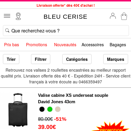
Livraison offerte* dès 40€ d'achat !
Service client à votre écoute au 04 66 35 94 97
BLEU CERISE
Commande avant 12h expédiée le jour même, du lundi au vendredi
33 magasins en France. Un à proximité de chez vous ?
Bon shopping chez BLEU CERISE !
Prix bas
Promotions
Nouveautés
Accessoires
Bagages
Jusqu'à -75% sur le site du 29/07 au 27/08
Samsonite, Delsey, American Tourister, Little Marcel à Prix Bas
Trier
Filtrer
Catégories
Marques
Retrouvez nos valises 2 roullettes encastrées au meilleur rapport
qualité prix. Livraison offerte dès 40 € - Expédition 24H - Service client
français à votre écoute au 0466359497
Valise cabine XS underseat souple
David Jones 43cm
-51%
80.00€
39.00€