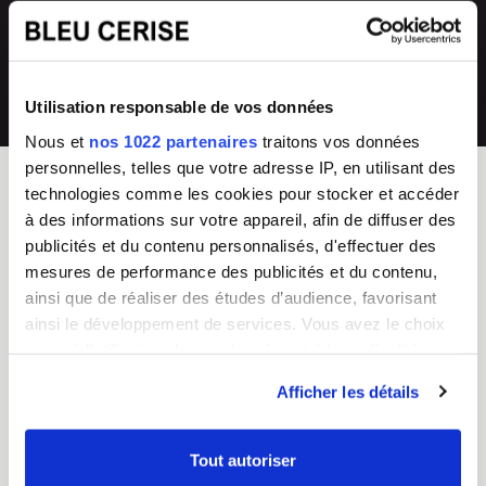
directement en magasin ou auprès de
collections renouvelées
notre SAV 04 66 35 94 97
💰
Prix imbattables
Utilisation responsable de vos données
les moins chers en France
Nous et
nos 1022 partenaires
traitons vos données
personnelles, telles que votre adresse IP, en utilisant des
technologies comme les cookies pour stocker et accéder
à des informations sur votre appareil, afin de diffuser des
BLEU CERISE
publicités et du contenu personnalisés, d'effectuer des
Enseigne Française
mesures de performance des publicités et du contenu,
ainsi que de réaliser des études d’audience, favorisant
Service Client
Guides d'achat & FAQ
ainsi le développement de services. Vous avez le choix
Du lundi au vendredi
Sac Femme
quant à l'utilisation de vos données et à leurs finalités.
8h - 17h
Sac Homme
Vous pouvez modifier ou retirer votre consentement à
Tel :
04 66 35 94 97
Business
Afficher les détails
CGV
Junior/Enfant
tout moment en consultant la Déclaration relative aux
Chiffres clés
Bagagerie
cookies ou en cliquant sur l'icône de confidentialité.
Nos boutiques
Valise
Tout autoriser
Mentions légales
Choisir un cadenas TSA
Si vous le permettez, nous aimerions également :