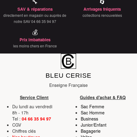
🔧
🔄
SAV & réparations
Arrivages fréquents
directement en magasin ou auprès de
collections renouvelées
notre SAV 04 66 35 94 97
💰
Prix imbattables
les moins chers en France
BLEU CERISE
Enseigne Française
Service Client
Guides d'achat & FAQ
Du lundi au vendredi
Sac Femme
8h - 17h
Sac Homme
Tel :
04 66 35 94 97
Business
CGV
Junior/Enfant
Chiffres clés
Bagagerie