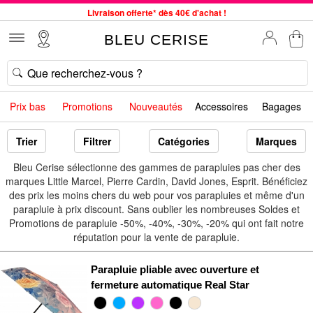
Livraison offerte* dès 40€ d'achat !
Service client à votre écoute au 04 66 35 94 97
BLEU CERISE
Commande avant 12h expédiée le jour même, du lundi au vendredi
33 magasins en France. Un à proximité de chez vous ?
Bon shopping chez BLEU CERISE !
Prix bas
Promotions
Nouveautés
Accessoires
Bagages
Jusqu'à -75% sur le site du 29/07 au 27/08
Samsonite, Delsey, American Tourister, Little Marcel à Prix Bas
Trier
Filtrer
Catégories
Marques
Bleu Cerise sélectionne des gammes de parapluies pas cher des
marques Little Marcel, Pierre Cardin, David Jones, Esprit. Bénéficiez
des prix les moins chers du web pour vos parapluies et même d'un
parapluie à prix discount. Sans oublier les nombreuses Soldes et
Promotions de parapluie -50%, -40%, -30%, -20% qui ont fait notre
réputation pour la vente de parapluie.
Parapluie pliable avec ouverture et
fermeture automatique Real Star