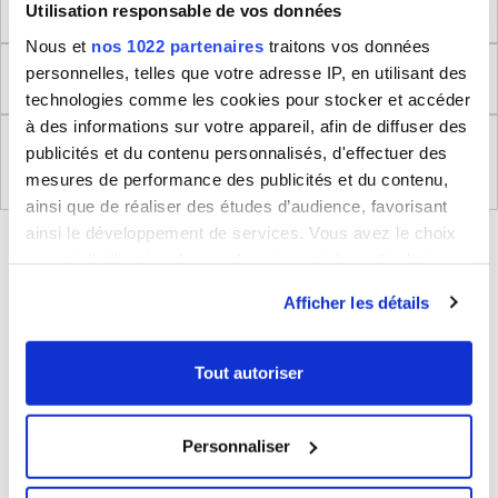
Dimensions produit
Utilisation responsable de vos données
Nous et
nos 1022 partenaires
traitons vos données
personnelles, telles que votre adresse IP, en utilisant des
Retour
technologies comme les cookies pour stocker et accéder
à des informations sur votre appareil, afin de diffuser des
Règlement (UE) 2023/988 relatifs à la Sécurité
publicités et du contenu personnalisés, d'effectuer des
Générale des Produits
mesures de performance des publicités et du contenu,
ainsi que de réaliser des études d’audience, favorisant
ainsi le développement de services. Vous avez le choix
BLEUCERISE VOUS CONSEILLE
quant à l'utilisation de vos données et à leurs finalités.
Vous pouvez modifier ou retirer votre consentement à
Afficher les détails
tout moment en consultant la Déclaration relative aux
cookies ou en cliquant sur l'icône de confidentialité.
Tout autoriser
Si vous le permettez, nous aimerions également :
Collecter des informations sur votre localisation
Personnaliser
géographique qui peuvent être précises à plusieurs
mètres près
Sac à dos porte-ordinateur et voyage