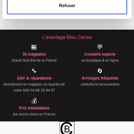
Identifier votre appareil en l'analysant activement
Totem 17.3''
Refuser
39€
pour en relever les caractéristiques spécifiques
(empreintes digitales).
Pour en savoir plus sur le traitement de vos données
personnelles et définir vos préférences, reportez-vous à
L'avantage Bleu Cerise
la
section « Détails »
. Vous pouvez modifier ou retirer
🏪
💬
votre consentement à tout moment à partir de la
déclaration sur les cookies.
33 magasins
Conseils experts
Grand Sud-Est de la France
en boutique & en ligne
Les cookies nous permettent de personnaliser le contenu
🔧
🔄
et les annonces, d'offrir des fonctionnalités relatives aux
SAV & réparations
Arrivages fréquents
médias sociaux et d'analyser notre trafic. Nous
directement en magasin ou auprès de
collections renouvelées
partageons également des informations sur l'utilisation de
notre SAV 04 66 35 94 97
notre site avec nos partenaires de médias sociaux, de
💰
publicité et d'analyse, qui peuvent combiner celles-ci
Prix imbattables
avec d'autres informations que vous leur avez fournies
les moins chers en France
ou qu'ils ont collectées lors de votre utilisation de leurs
services.