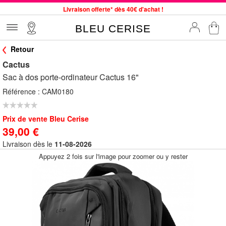
Livraison offerte* dès 40€ d'achat !
Service client à votre écoute au 04 66 35 94 97
BLEU CERISE
Commande avant 12h expédiée le jour même, du lundi au vendredi
Retour
33 magasins en France. Un à proximité de chez vous ?
Cactus
Bon shopping chez BLEU CERISE !
Sac à dos porte-ordinateur Cactus 16"
Jusqu'à -75% sur le site du 29/07 au 27/08
Référence :
CAM0180
Samsonite, Delsey, American Tourister, Little Marcel à Prix Bas
Prix de vente Bleu Cerise
39,00 €
Livraison dès le
11-08-2026
Appuyez 2 fois sur l'image pour zoomer ou y rester