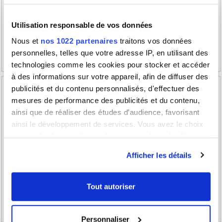
Utilisation responsable de vos données
Nous et
nos 1022 partenaires
traitons vos données
personnelles, telles que votre adresse IP, en utilisant des
technologies comme les cookies pour stocker et accéder
à des informations sur votre appareil, afin de diffuser des
publicités et du contenu personnalisés, d'effectuer des
mesures de performance des publicités et du contenu,
ainsi que de réaliser des études d’audience, favorisant
ainsi le développement de services. Vous avez le choix
quant à l'utilisation de vos données et à leurs finalités.
Vous pouvez modifier ou retirer votre consentement à
Afficher les détails
tout moment en consultant la Déclaration relative aux
cookies ou en cliquant sur l'icône de confidentialité.
Tout autoriser
Si vous le permettez, nous aimerions également :
Collecter des informations sur votre localisation
Personnaliser
géographique qui peuvent être précises à plusieurs