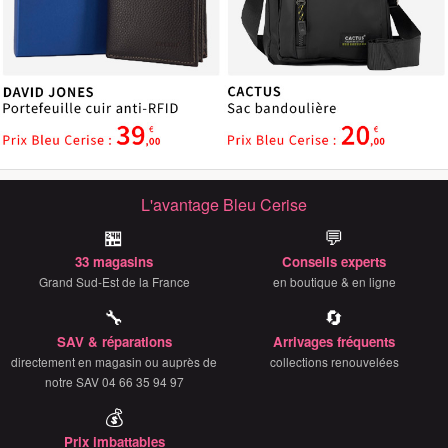
L'avantage Bleu Cerise
🏪
💬
33 magasins
Conseils experts
Grand Sud-Est de la France
en boutique & en ligne
🔧
🔄
SAV & réparations
Arrivages fréquents
directement en magasin ou auprès de
collections renouvelées
notre SAV 04 66 35 94 97
💰
Prix imbattables