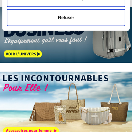
mètres près
Identifier votre appareil en l'analysant activement
Refuser
pour en relever les caractéristiques spécifiques
(empreintes digitales).
Pour en savoir plus sur le traitement de vos données
personnelles et définir vos préférences, reportez-vous à
la
section « Détails »
. Vous pouvez modifier ou retirer
votre consentement à tout moment à partir de la
déclaration sur les cookies.
Les cookies nous permettent de personnaliser le contenu
et les annonces, d'offrir des fonctionnalités relatives aux
médias sociaux et d'analyser notre trafic. Nous
partageons également des informations sur l'utilisation de
notre site avec nos partenaires de médias sociaux, de
publicité et d'analyse, qui peuvent combiner celles-ci
avec d'autres informations que vous leur avez fournies
ou qu'ils ont collectées lors de votre utilisation de leurs