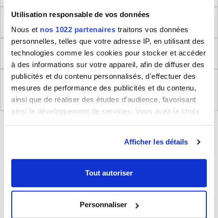
Utilisation responsable de vos données
Dimensions produit
Nous et
nos 1022 partenaires
traitons vos données
personnelles, telles que votre adresse IP, en utilisant des
Retour
technologies comme les cookies pour stocker et accéder
à des informations sur votre appareil, afin de diffuser des
publicités et du contenu personnalisés, d'effectuer des
Règlement (UE) 2023/988 relatifs à la Sécurité
mesures de performance des publicités et du contenu,
Générale des Produits
ainsi que de réaliser des études d’audience, favorisant
ainsi le développement de services. Vous avez le choix
quant à l'utilisation de vos données et à leurs finalités.
BLEUCERISE VOUS CONSEILLE
Vous pouvez modifier ou retirer votre consentement à
Afficher les détails
tout moment en consultant la Déclaration relative aux
cookies ou en cliquant sur l'icône de confidentialité.
Tout autoriser
Si vous le permettez, nous aimerions également :
Collecter des informations sur votre localisation
Personnaliser
géographique qui peuvent être précises à plusieurs