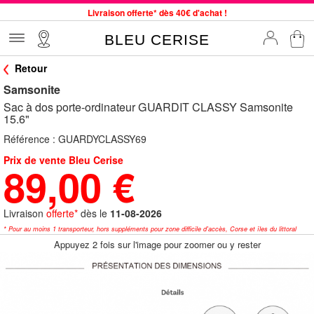
Livraison offerte* dès 40€ d'achat !
Service client à votre écoute au 04 66 35 94 97
BLEU CERISE
Commande avant 12h expédiée le jour même, du lundi au vendredi
Retour
33 magasins en France. Un à proximité de chez vous ?
Samsonite
Bon shopping chez BLEU CERISE !
Sac à dos porte-ordinateur GUARDIT CLASSY Samsonite
Jusqu'à -75% sur le site du 29/07 au 27/08
15.6"
Samsonite, Delsey, American Tourister, Little Marcel à Prix Bas
Référence :
GUARDYCLASSY69
Prix de vente Bleu Cerise
89,00 €
Livraison
offerte*
dès le
11-08-2026
* Pour au moins 1 transporteur, hors suppléments pour zone difficile d'accès, Corse et îles du littoral
Appuyez 2 fois sur l'image pour zoomer ou y rester