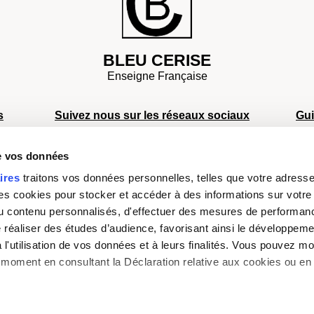
BLEU CERISE
Enseigne Française
s
Suivez nous sur les réseaux sociaux
Gu
S
de vos données
S
s
S
ires
traitons vos données personnelles, telles que votre adresse I
Facebook
Instagram
TikTok
Youtube
D
 cookies pour stocker et accéder à des informations sur votre a
a
Moyens de paiement
sé
 du contenu personnalisés, d'effectuer des mesures de performan
e réaliser des études d’audience, favorisant ainsi le développeme
l'utilisation de vos données et à leurs finalités. Vous pouvez mod
moment en consultant la Déclaration relative aux cookies ou en 
s aimerions également :