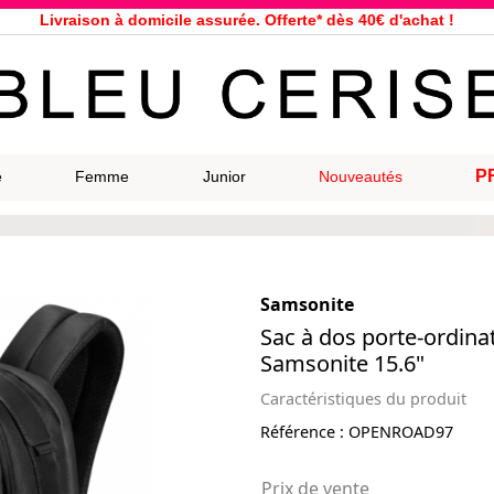
Livraison à domicile assurée. Offerte* dès 40€ d'achat !
Service client à votre écoute au 04 66 35 94 97
n le jour même pour toutes commandes passées avant 12h, du lundi a
33 magasins répartis dans la France. Un à proximité de chez vous ?
Bon shopping chez Bleu Cerise !
Jusqu'à -75% sur la bagagerie du 29/07 au 27/08
P
e
Femme
Junior
Nouveautés
Samsonite, Delsey, American Tourister, Eastpak, Little Marcel à prix ba
Samsonite
Sac à dos porte-ordin
Samsonite 15.6"
Caractéristiques du produit
Référence :
OPENROAD97
Prix de vente