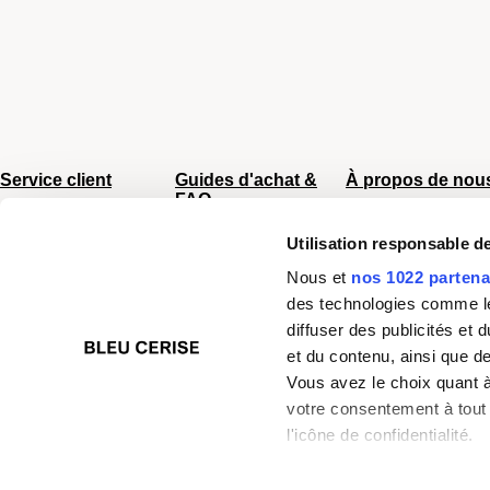
Service client
Guides d'achat &
À propos de nou
FAQ
Du lundi au vendredi
CGV
8h - 17h
Sac Femme
Utilisation responsable 
Chiffres clés
Tel :
04 66 35 94 97
Sac Homme
Mentions légale
Nous et
nos 1022 partena
Nos boutiques
Business
Plan du site
des technologies comme les
Junior/Enfant
Paiement sécuri
diffuser des publicités et
Bagagerie
et du contenu, ainsi que d
Valise
Vous avez le choix quant à 
Choisir un cadenas
votre consentement à tout 
TSA
l'icône de confidentialité.
Si vous le permettez, nou