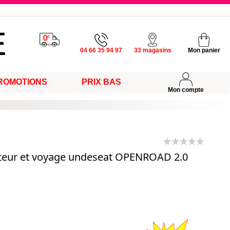
u vendredi
04 66 35 94 97
33 magasins
Mon panier
ROMOTIONS
PRIX BAS
s
Mon compte
ateur et voyage undeseat OPENROAD 2.0