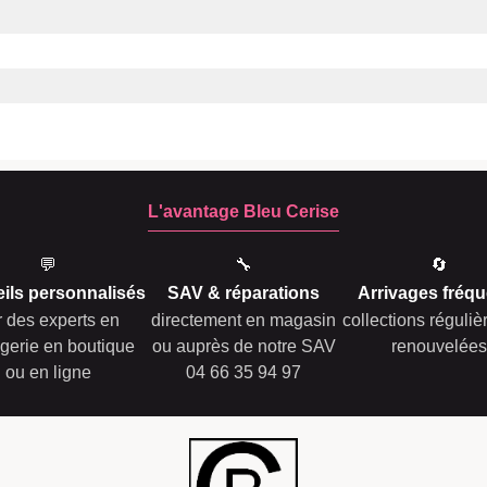
L'avantage Bleu Cerise
💬
🔧
🔄
ils personnalisés
SAV & réparations
Arrivages fréqu
r des experts en
directement en magasin
collections réguli
gerie en boutique
ou auprès de notre SAV
renouvelées
ou en ligne
04 66 35 94 97