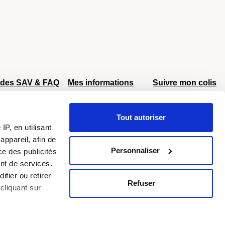
ides SAV & FAQ
Mes informations
Suivre mon colis
AV Delsey
Mon compte
AV Eastpak
Retour et échange
Tout autoriser
AV Samsonite
Livraison offerte
P, en utilisant
Colissimo
DPD
dès 40€
égâts
ppareil, afin de
éroportuaires
Personnaliser
ce des publicités
nt de services.
ifier ou retirer
Refuser
cliquant sur