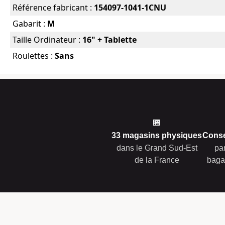
Référence fabricant :
154097-1041-1CNU
Gabarit :
M
Taille Ordinateur :
16" + Tablette
Roulettes :
Sans
🏪
33 magasins physiques
Conse
dans le Grand Sud-Est
pa
de la France
baga